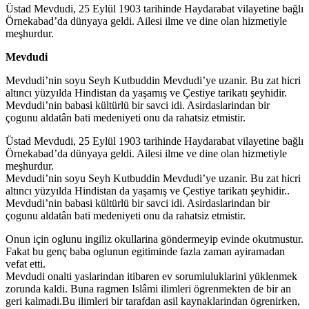
Üstad Mevdudi, 25 Eylül 1903 tarihinde Haydarabat vilayetine bağlı
Örnekabad’da dünyaya geldi. Ailesi ilme ve dine olan hizmetiyle
meşhurdur.
Mevdudi
Mevdudi’nin soyu Seyh Kutbuddin Mevdudi’ye uzanir. Bu zat hicri
altıncı yüzyılda Hindistan da yaşamış ve Çestiye tarikatı şeyhidir.
Mevdudi’nin babasi kültürlü bir savci idi. Asirdaslarindan bir
çogunu aldatân bati medeniyeti onu da rahatsiz etmistir.
Üstad Mevdudi, 25 Eylül 1903 tarihinde Haydarabat vilayetine bağlı
Örnekabad’da dünyaya geldi. Ailesi ilme ve dine olan hizmetiyle
meşhurdur.
Mevdudi’nin soyu Seyh Kutbuddin Mevdudi’ye uzanir. Bu zat hicri
altıncı yüzyılda Hindistan da yaşamış ve Çestiye tarikatı şeyhidir..
Mevdudi’nin babasi kültürlü bir savci idi. Asirdaslarindan bir
çogunu aldatân bati medeniyeti onu da rahatsiz etmistir.
Onun için oglunu ingiliz okullarina göndermeyip evinde okutmustur.
Fakat bu genç baba oglunun egitiminde fazla zaman ayiramadan
vefat etti.
Mevdudi onalti yaslarindan itibaren ev sorumluluklarini yüklenmek
zorunda kaldi. Buna ragmen Islâmi ilimleri ögrenmekten de bir an
geri kalmadi.Bu ilimleri bir tarafdan asil kaynaklarindan ögrenirken,