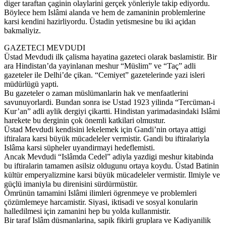
diger taraftan çaginin olaylarini gerçek yönleriyle takip ediyordu.
Böylece hem Islâmi alanda ve hem de zamaninin problemlerine
karsi kendini hazirliyordu. Üstadin yetismesine bu iki açidan
bakmaliyiz.
GAZETECI MEVDUDI
Üstad Mevdudi ilk çalisma hayatina gazeteci olarak baslamistir. Bir
ara Hindistan’da yayinlanan meshur “Müslim” ve “Taç” adli
gazeteler ile Delhi’de çikan. “Cemiyet” gazetelerinde yazi isleri
müdürlügü yapti.
Bu gazeteler o zaman müslümanlarin hak ve menfaatlerini
savunuyorlardi. Bundan sonra ise Ustad 1923 yilinda “Tercüman-i
Kur’an” adli aylik dergiyi çikartti. Hindistan yarimadasindaki Islâmi
harekete bu derginin çok önemli katkilari olmustur.
Üstad Mevdudi kendisini lekelemek için Gandi’nin ortaya attigi
iftiralara karsi büyük mücadeleler vermistir. Gandi bu iftiralariyla
Islâma karsi süpheler uyandirmayi hedeflemisti.
Ancak Mevdudi “Islâmda Cedel” adiyla yazdigi meshur kitabinda
bu iftiralarin tamamen asilsiz oldugunu ortaya koydu. Üstad Batinin
kültür emperyalizmine karsi büyük mücadeleler vermistir. Ilmiyle ve
güçlü imaniyla bu direnisini sürdürmüstür.
Ömrünün tamamini Islâmi ilimleri ögrenmeye ve problemleri
çözümlemeye harcamistir. Siyasi, iktisadi ve sosyal konularin
halledilmesi için zamanini hep bu yolda kullanmistir.
Bir taraf Islâm düsmanlarina, sapik fikirli gruplara ve Kadiyanilik