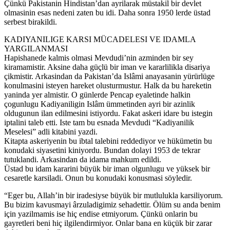
Çünkü Pakistanin Hindistan’dan ayrilarak müstakil bir devlet
olmasinin esas nedeni zaten bu idi. Daha sonra 1950 lerde üstad
serbest birakildi.
KADIYANILIGE KARSI MÜCADELESI VE IDAMLA
YARGILANMASI
Hapishanede kalmis olmasi Mevdudi’nin azminden bir sey
kiramamistir. Aksine daha güçlü bir iman ve kararlilikla disariya
çikmistir. Arkasindan da Pakistan’da Islâmi anayasanin yürürlüge
konulmasini isteyen hareket olusturmustur. Halk da bu hareketin
yaninda yer almistir. O günlerde Pencap eyaletinde halkin
çogunlugu Kadiyaniligin Islâm ümmetinden ayri bir azinlik
oldugunun ilan edilmesini istiyordu. Fakat askeri idare bu istegin
iptalini taleb etti. Iste tam bu esnada Mevdudi “Kadiyanilik
Meselesi” adli kitabini yazdi.
Kitapta askeriyenin bu ibtal talebini reddediyor ve hükümetin bu
konudaki siyasetini kiniyordu. Bundan dolayi 1953 de tekrar
tutuklandi. Arkasindan da idama mahkum edildi.
Üstad bu idam kararini büyük bir iman olgunlugu ve yüksek bir
cesaretle karsiladi. Onun bu konudaki konusmasi söyledir.
“Eger bu, Allah’in bir iradesiyse büyük bir mutlulukla karsiliyorum.
Bu bizim kavusmayi ârzuladigimiz sehadettir. Ölüm su anda benim
için yazilmamis ise hiç endise etmiyorum. Çünkü onlarin bu
gayretleri beni hiç ilgilendirmiyor. Onlar bana en küçük bir zarar