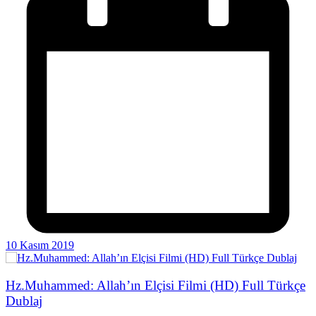
10 Kasım 2019
Hz.Muhammed: Allah’ın Elçisi Filmi (HD) Full Türkçe
Dublaj