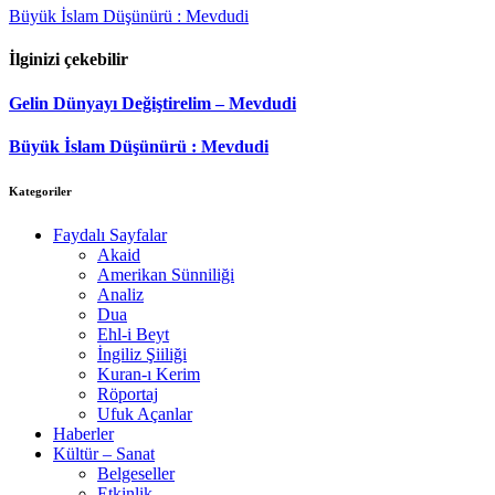
Büyük İslam Düşünürü : Mevdudi
İlginizi çekebilir
Gelin Dünyayı Değiştirelim – Mevdudi
Büyük İslam Düşünürü : Mevdudi
Kategoriler
Faydalı Sayfalar
Akaid
Amerikan Sünniliği
Analiz
Dua
Ehl-i Beyt
İngiliz Şiiliği
Kuran-ı Kerim
Röportaj
Ufuk Açanlar
Haberler
Kültür – Sanat
Belgeseller
Etkinlik