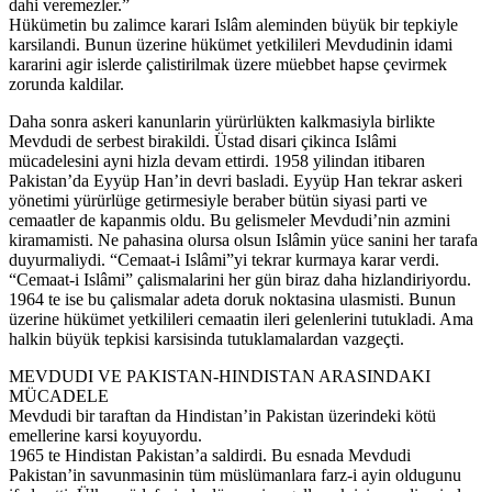
dahi veremezler.”
Hükümetin bu zalimce karari Islâm aleminden büyük bir tepkiyle
karsilandi. Bunun üzerine hükümet yetkilileri Mevdudinin idami
kararini agir islerde çalistirilmak üzere müebbet hapse çevirmek
zorunda kaldilar.
Daha sonra askeri kanunlarin yürürlükten kalkmasiyla birlikte
Mevdudi de serbest birakildi. Üstad disari çikinca Islâmi
mücadelesini ayni hizla devam ettirdi. 1958 yilindan itibaren
Pakistan’da Eyyüp Han’in devri basladi. Eyyüp Han tekrar askeri
yönetimi yürürlüge getirmesiyle beraber bütün siyasi parti ve
cemaatler de kapanmis oldu. Bu gelismeler Mevdudi’nin azmini
kiramamisti. Ne pahasina olursa olsun Islâmin yüce sanini her tarafa
duyurmaliydi. “Cemaat-i Islâmi”yi tekrar kurmaya karar verdi.
“Cemaat-i Islâmi” çalismalarini her gün biraz daha hizlandiriyordu.
1964 te ise bu çalismalar adeta doruk noktasina ulasmisti. Bunun
üzerine hükümet yetkilileri cemaatin ileri gelenlerini tutukladi. Ama
halkin büyük tepkisi karsisinda tutuklamalardan vazgeçti.
MEVDUDI VE PAKISTAN-HINDISTAN ARASINDAKI
MÜCADELE
Mevdudi bir taraftan da Hindistan’in Pakistan üzerindeki kötü
emellerine karsi koyuyordu.
1965 te Hindistan Pakistan’a saldirdi. Bu esnada Mevdudi
Pakistan’in savunmasinin tüm müslümanlara farz-i ayin oldugunu