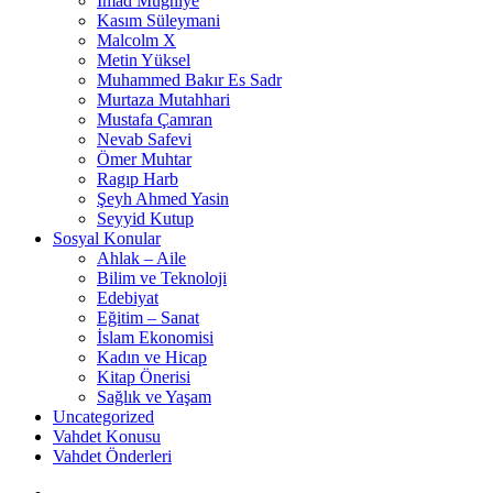
İmad Muğniye
Kasım Süleymani
Malcolm X
Metin Yüksel
Muhammed Bakır Es Sadr
Murtaza Mutahhari
Mustafa Çamran
Nevab Safevi
Ömer Muhtar
Ragıp Harb
Şeyh Ahmed Yasin
Seyyid Kutup
Sosyal Konular
Ahlak – Aile
Bilim ve Teknoloji
Edebiyat
Eğitim – Sanat
İslam Ekonomisi
Kadın ve Hicap
Kitap Önerisi
Sağlık ve Yaşam
Uncategorized
Vahdet Konusu
Vahdet Önderleri