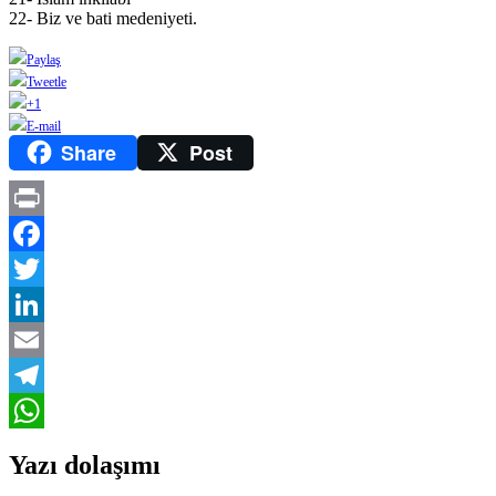
22- Biz ve bati medeniyeti.
Paylaş
Tweetle
+1
E-mail
Share
Post
Print
Facebook
Twitter
LinkedIn
Email
Telegram
WhatsApp
Yazı dolaşımı