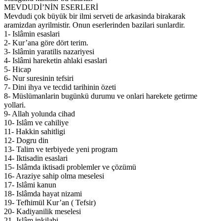
MEVDUDİ’NİN ESERLERİ
Mevdudi çok büyük bir ilmi serveti de arkasinda birakarak
aramizdan ayrilmistir. Onun eserlerinden bazilari sunlardir.
1- Islâmin esaslari
2- Kur’ana göre dört terim.
3- Islâmin yaratilis nazariyesi
4- Islâmi hareketin ahlaki esaslari
5- Hicap
6- Nur suresinin tefsiri
7- Dini ihya ve tecdid tarihinin özeti
8- Müslümanlarin bugünkü durumu ve onlari harekete getirme
yollari.
9- Allah yolunda cihad
10- Islâm ve cahiliye
11- Hakkin sahitligi
12- Dogru din
13- Talim ve terbiyede yeni program
14- Iktisadin esaslari
15- Islâmda iktisadi problemler ve çözümü
16- Araziye sahip olma meselesi
17- Islâmi kanun
18- Islâmda hayat nizami
19- Tefhimül Kur’an ( Tefsir)
20- Kadiyanilik meselesi
21- Islâm inkilabi