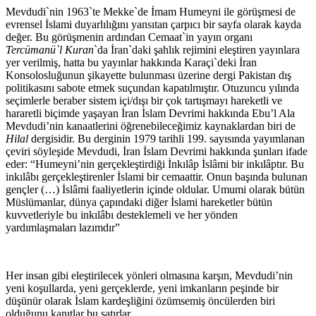
Mevdudi`nin 1963`te Mekke`de İmam Humeyni ile görüşmesi de
evrensel İslami duyarlılığını yansıtan çarpıcı bir sayfa olarak kayda
değer. Bu görüşmenin ardından Cemaat`in yayın organı
Tercümanü`l
Kuran
`da İran`daki şahlık rejimini eleştiren yayınlara
yer verilmiş, hatta bu yayınlar hakkında Karaçi`deki İran
Konsolosluğunun şikayette bulunması üzerine dergi Pakistan dış
politikasını sabote etmek suçundan kapatılmıştır. Otuzuncu yılında
seçimlerle beraber sistem içi/dışı bir çok tartışmayı hareketli ve
hararetli biçimde yaşayan İran İslam Devrimi hakkında Ebu’l Ala
Mevdudi’nin kanaatlerini öğrenebileceğimiz kaynaklardan biri de
Hilal
dergisidir. Bu derginin 1979 tarihli 199. sayısında yayımlanan
çeviri söyleşide Mevdudi, İran İslam Devrimi hakkında şunları ifade
eder: “Humeyni’nin gerçekleştirdiği İnkılâp İslâmi bir inkılâptır. Bu
inkılâbı gerçekleştirenler İslami bir cemaattir. Onun başında bulunan
gençler (…) İslâmi faaliyetlerin içinde oldular. Umumi olarak bütün
Müslümanlar, dünya çapındaki diğer İslami hareketler bütün
kuvvetleriyle bu inkılâbı desteklemeli ve her yönden
yardımlaşmaları lazımdır”
Her insan gibi eleştirilecek yönleri olmasına karşın, Mevdudi’nin
yeni koşullarda, yeni gerçeklerde, yeni imkanların peşinde bir
düşünür olarak İslam kardeşliğini özümsemiş öncülerden biri
olduğunu kanıtlar bu satırlar.