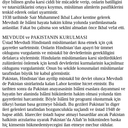
diye bilinen gruba karsi ciddi bir mücadele verip, onlarin batilligini
ve tutarsizliklarini ortaya koymus, müslüman alimlerin pasifliklerini
tenkid ederek onlari uyarmistir.
1938 tarihinde Sair Muhammed Ikbal Lahor kentine gelerek
Mevdudi ile Islâmi hayata hakim kilma yolunda yardimlasmada
anlastilar. Fakat bu çalisma son seklini almadan önce Ikbal vefat etti.
MEVDUDI ve PAKISTANIN KURULMASI
Üstad Mevdudi Hindistanli müslümanlari ikna etmek için çok
gayretler sarfetmistir. Onlarin Hindistan’dan apayri bir ümmet
oldugunu vurgulamis ve müstakil bir devletlerinin gerekliligini
defalarca söylemistir. Hindularin müslümanlara karsi sürdürdükleri
zulümlerini önlemek için kendi devletlerini kurmalarinin kaçinilmaz
oldugunu vurgulamistir. Onun bu sekilde konusmalari müslümanlar
tarafindan büyük bir kabul görmüstür.
Pakistan, Hindistan’dan ayrilip müstakil bir devlet olunca Mevdudi
de Pakistan sinirlarinda kalan Lahor kentine hicret etmistir. Bu
tarihten sonra da Pakistan anayasasinin Islâmi esaslara dayanmasi ve
hayatin her alaninda Islâmi hükümlerin hakim olmasi yolunda tüm
gayretlerini harcamistir. Böyle Islâmi bir programi olusturmak için
ülkeyi bastan basa gezmeye bâsladi. Bu gezileri Pakistan’in diger
ileri gelenleri tarafindan bozgunculukla suçlandi ve üstad 1948 de
hapse atildi. Idareciler üstadi hapse atmayi basardilar ancak Pakistan
halkinin arzularina uyarak Pakistan’da Allah’in hükmünden baska
hiç kimsenin hükmedemiyecegini ilan etmeye mecbur oldular.