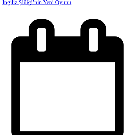
İngiliz Şiiliği’nin Yeni Oyunu