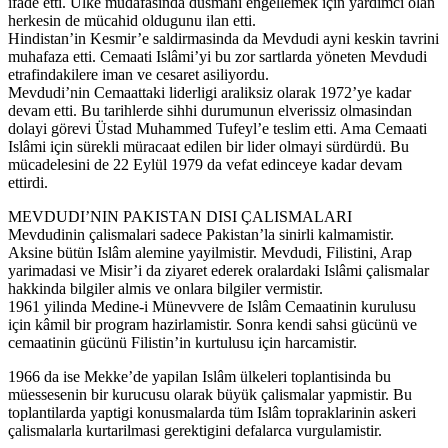
ifade etti. Ülke müdafasinda düsmani engellemek için yardimci olan
herkesin de mücahid oldugunu ilan etti.
Hindistan’in Kesmir’e saldirmasinda da Mevdudi ayni keskin tavrini
muhafaza etti. Cemaati Islâmi’yi bu zor sartlarda yöneten Mevdudi
etrafindakilere iman ve cesaret asiliyordu.
Mevdudi’nin Cemaattaki liderligi araliksiz olarak 1972’ye kadar
devam etti. Bu tarihlerde sihhi durumunun elverissiz olmasindan
dolayi görevi Üstad Muhammed Tufeyl’e teslim etti. Ama Cemaati
Islâmi için sürekli müracaat edilen bir lider olmayi sürdürdü. Bu
mücadelesini de 22 Eylül 1979 da vefat edinceye kadar devam
ettirdi.
MEVDUDI’NIN PAKISTAN DISI ÇALISMALARI
Mevdudinin çalismalari sadece Pakistan’la sinirli kalmamistir.
Aksine bütün Islâm alemine yayilmistir. Mevdudi, Filistini, Arap
yarimadasi ve Misir’i da ziyaret ederek oralardaki Islâmi çalismalar
hakkinda bilgiler almis ve onlara bilgiler vermistir.
1961 yilinda Medine-i Münevvere de Islâm Cemaatinin kurulusu
için kâmil bir program hazirlamistir. Sonra kendi sahsi gücünü ve
cemaatinin gücünü Filistin’in kurtulusu için harcamistir.
1966 da ise Mekke’de yapilan Islâm ülkeleri toplantisinda bu
müessesenin bir kurucusu olarak büyük çalismalar yapmistir. Bu
toplantilarda yaptigi konusmalarda tüm Islâm topraklarinin askeri
çalismalarla kurtarilmasi gerektigini defalarca vurgulamistir.