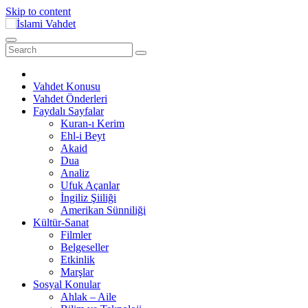
Skip to content
Vahdet Konusu
Vahdet Önderleri
Faydalı Sayfalar
Kuran-ı Kerim
Ehl-i Beyt
Akaid
Dua
Analiz
Ufuk Açanlar
İngiliz Şiiliği
Amerikan Sünniliği
Kültür-Sanat
Filmler
Belgeseller
Etkinlik
Marşlar
Sosyal Konular
Ahlak – Aile