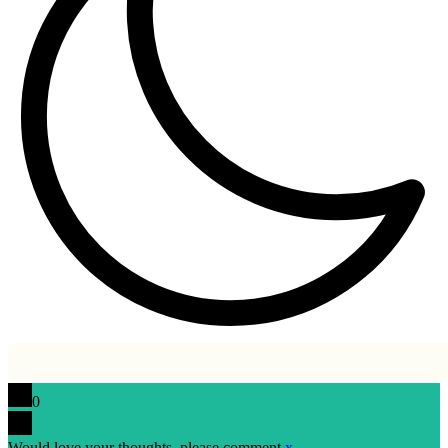
0
Would love your thoughts, please comment.
x