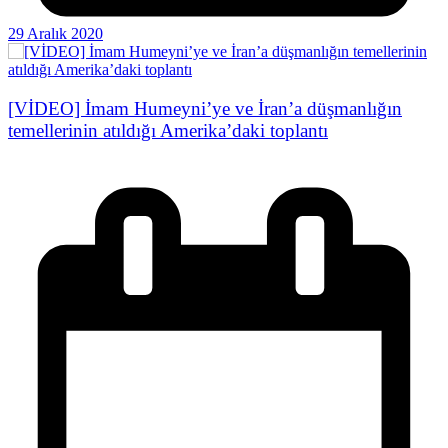
29 Aralık 2020
[VİDEO] İmam Humeyni’ye ve İran’a düşmanlığın
temellerinin atıldığı Amerika’daki toplantı