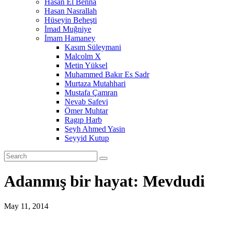
Hasan El Benna
Hasan Nasrallah
Hüseyin Beheşti
İmad Muğniye
İmam Hamaney
Kasım Süleymani
Malcolm X
Metin Yüksel
Muhammed Bakır Es Sadr
Murtaza Mutahhari
Mustafa Çamran
Nevab Safevi
Ömer Muhtar
Ragıp Harb
Şeyh Ahmed Yasin
Seyyid Kutup
Adanmış bir hayat: Mevdudi
May 11, 2014