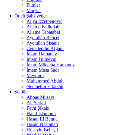
Filmler
Marşlar
Öncü Şahsiyetler
Aliya İzzetbegoviç
Allame Fadlullah
Allame Tabatabai
Ayetullah Behcet
Ayetullah Sistani
Cemaleddin Afgani
İmam Hamaney
İmam Humeyni
İmam Mücteba Hamaney
İmam Musa Sadr
Mevdudi
Muhammed Abduh
Necmettin Erbakan
Şehitler
Abbas Musavi
Ali Şeriati
Fethi Şikaki
Halid İslambuli
Hasan El Benna
Hasan Nasrallah
Hüseyin Beheşti