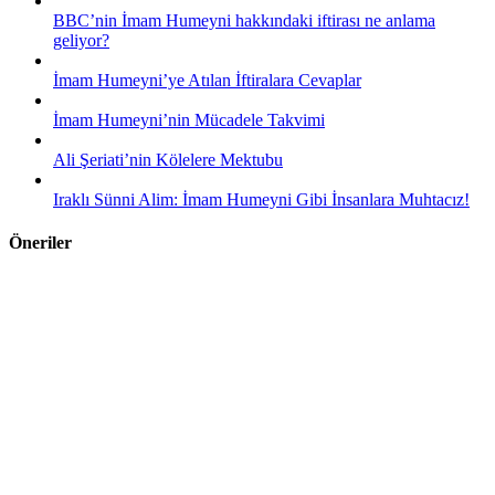
BBC’nin İmam Humeyni hakkındaki iftirası ne anlama
geliyor?
İmam Humeyni’ye Atılan İftiralara Cevaplar
İmam Humeyni’nin Mücadele Takvimi
Ali Şeriati’nin Kölelere Mektubu
Iraklı Sünni Alim: İmam Humeyni Gibi İnsanlara Muhtacız!
Öneriler