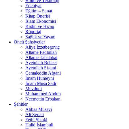
Bilim ve Teknoloji
Edebiyat
Eğitim – Sanat
Kitap Önerisi
İslam Ekonomisi
Kadın ve Hicap
Röportaj
Sağlık ve Yaşam
Öncü Şahsiyetler
Aliya İzzetbegoviç
Allame Fadlullah
Allame Tabatabai
Ayetullah Behcet
Ayetullah Sistani
Cemaleddin Afgani
İmam Humeyni
İmam Musa Sadr
Mevdudi
Muhammed Abduh
Necmettin Erbakan
Şehitler
Abbas Musavi
Ali Şeriati
Fethi Şikaki
Halid İslambuli