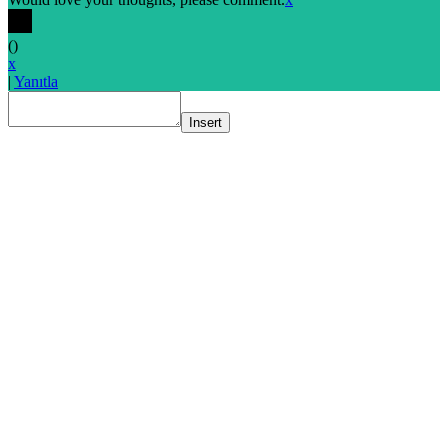
(
)
x
|
Yanıtla
Insert