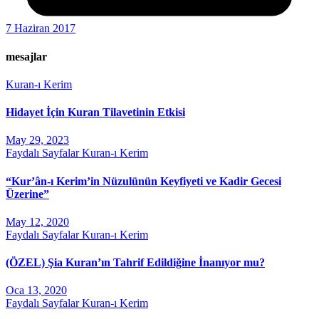
7 Haziran 2017
mesajlar
Kuran-ı Kerim
Hidayet İçin Kuran Tilavetinin Etkisi
May 29, 2023
Faydalı Sayfalar
Kuran-ı Kerim
“Kur’ân-ı Kerim’in Nüzulünün Keyfiyeti ve Kadir Gecesi
Üzerine”
May 12, 2020
Faydalı Sayfalar
Kuran-ı Kerim
(ÖZEL) Şia Kuran’ın Tahrif Edildiğine İnanıyor mu?
Oca 13, 2020
Faydalı Sayfalar
Kuran-ı Kerim