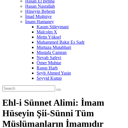
Hasan El Benna
Hasan Nasrallah
Hüseyin Beheşti
İmad Muğniye
İmam Hamaney
Kasım Süleymani
Malcolm X
Metin Yüksel
Muhammed Bakır Es Sadr
Murtaza Mutahhari
Mustafa Çamran
Nevab Safevi
Ömer Muhtar
Ragıp Harb
Şeyh Ahmed Yasin
Seyyid Kutup
Ehl-i Sünnet Alimi: İmam
Hüseyin Şii-Sünni Tüm
Müslümanların İmamıdır