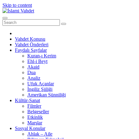
Skip to content
Vahdet Konusu
Vahdet Önderleri
Faydalı Sayfalar
Kuran-ı Kerim
Ehl-i Beyt
Akaid
Dua
Analiz
Ufuk Açanlar
İngiliz Şiiliği
Amerikan Sünniliği
Kültür-Sanat
Filmler
Belgeseller
Etkinlik
Marşlar
Sosyal Konular
Ahlak – Aile