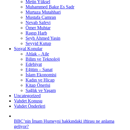
Metin Yüksel
Muhammed Bakır Es Sadr
Murtaza Mutahhari
Mustafa Çamran
Nevab Safevi
Ömer Muhtar
Ragıp Harb
Şeyh Ahmed Yasin
Seyyid Kutup
Sosyal Konular
Ahlak – Aile
Bilim ve Teknoloji
Edebiyat
Eğitim – Sanat
İslam Ekonomisi
Kadın ve Hicap
Kitap Önerisi
Sağlık ve Yaşam
Uncategorized
Vahdet Konusu
Vahdet Önderleri
BBC’nin İmam Humeyni hakkındaki iftirası ne anlama
geliyor?