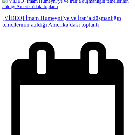
[VİDEO] İmam Humeyni’ye ve İran’a düşmanlığın
temellerinin atıldığı Amerika’daki toplantı