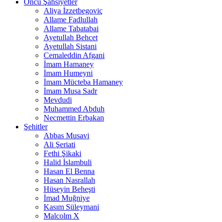
Öncü Şahsiyetler
Aliya İzzetbegoviç
Allame Fadlullah
Allame Tabatabai
Ayetullah Behcet
Ayetullah Sistani
Cemaleddin Afgani
İmam Hamaney
İmam Humeyni
İmam Mücteba Hamaney
İmam Musa Sadr
Mevdudi
Muhammed Abduh
Necmettin Erbakan
Şehitler
Abbas Musavi
Ali Şeriati
Fethi Şikaki
Halid İslambuli
Hasan El Benna
Hasan Nasrallah
Hüseyin Beheşti
İmad Muğniye
Kasım Süleymani
Malcolm X