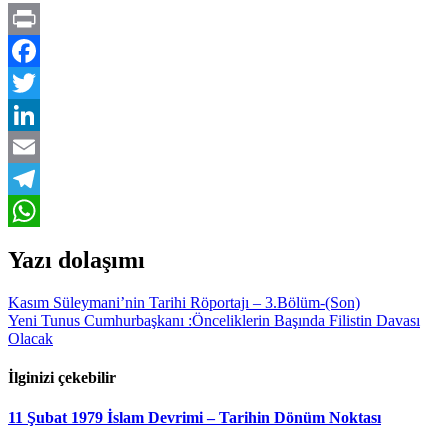
Print
Facebook
Twitter
LinkedIn
Email
Telegram
WhatsApp
Yazı dolaşımı
Kasım Süleymani’nin Tarihi Röportajı – 3.Bölüm-(Son)
Yeni Tunus Cumhurbaşkanı :Önceliklerin Başında Filistin Davası
Olacak
İlginizi çekebilir
11 Şubat 1979 İslam Devrimi – Tarihin Dönüm Noktası