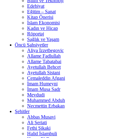
Bilim ve Teknoloji
Edebiyat
Eğitim – Sanat
Kitap Önerisi
İslam Ekonomisi
Kadın ve Hicap
Röportaj
Sağlık ve Yaşam
Öncü Şahsiyetler
Aliya İzzetbegoviç
Allame Fadlullah
Allame Tabatabai
Ayetullah Behcet
Ayetullah Sistani
Cemaleddin Afgani
İmam Humeyni
İmam Musa Sadr
Mevdudi
Muhammed Abduh
Necmettin Erbakan
Şehitler
Abbas Musavi
Ali Şeriati
Fethi Şikaki
Halid İslambuli