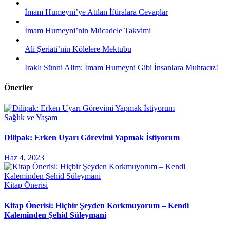
İmam Humeyni’ye Atılan İftiralara Cevaplar
İmam Humeyni’nin Mücadele Takvimi
Ali Şeriati’nin Kölelere Mektubu
Iraklı Sünni Alim: İmam Humeyni Gibi İnsanlara Muhtacız!
Öneriler
Sağlık ve Yaşam
Dilipak: Erken Uyarı Görevimi Yapmak İstiyorum
Haz 4, 2023
Kitap Önerisi
Kitap Önerisi: Hiçbir Şeyden Korkmuyorum – Kendi
Kaleminden Şehid Süleymani