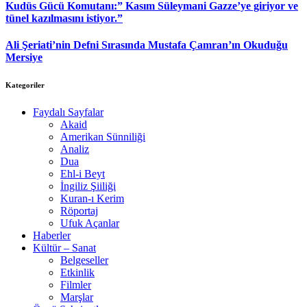
Kudüs Gücü Komutanı:” Kasım Süleymani Gazze’ye giriyor ve
tünel kazılmasını istiyor.”
Ali Şeriati’nin Defni Sırasında Mustafa Çamran’ın Okuduğu
Mersiye
Kategoriler
Faydalı Sayfalar
Akaid
Amerikan Sünniliği
Analiz
Dua
Ehl-i Beyt
İngiliz Şiiliği
Kuran-ı Kerim
Röportaj
Ufuk Açanlar
Haberler
Kültür – Sanat
Belgeseller
Etkinlik
Filmler
Marşlar