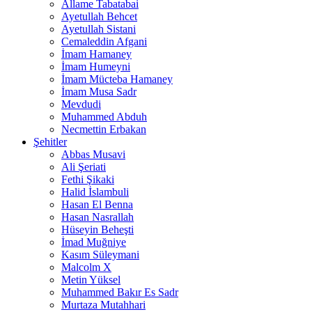
Allame Tabatabai
Ayetullah Behcet
Ayetullah Sistani
Cemaleddin Afgani
İmam Hamaney
İmam Humeyni
İmam Mücteba Hamaney
İmam Musa Sadr
Mevdudi
Muhammed Abduh
Necmettin Erbakan
Şehitler
Abbas Musavi
Ali Şeriati
Fethi Şikaki
Halid İslambuli
Hasan El Benna
Hasan Nasrallah
Hüseyin Beheşti
İmad Muğniye
Kasım Süleymani
Malcolm X
Metin Yüksel
Muhammed Bakır Es Sadr
Murtaza Mutahhari