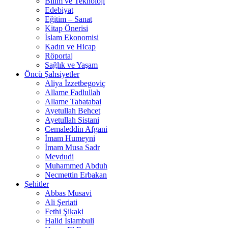
Bilim ve Teknoloji
Edebiyat
Eğitim – Sanat
Kitap Önerisi
İslam Ekonomisi
Kadın ve Hicap
Röportaj
Sağlık ve Yaşam
Öncü Şahsiyetler
Aliya İzzetbegoviç
Allame Fadlullah
Allame Tabatabai
Ayetullah Behcet
Ayetullah Sistani
Cemaleddin Afgani
İmam Humeyni
İmam Musa Sadr
Mevdudi
Muhammed Abduh
Necmettin Erbakan
Şehitler
Abbas Musavi
Ali Şeriati
Fethi Şikaki
Halid İslambuli