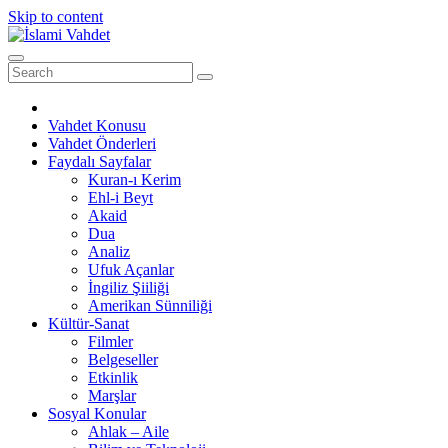
Skip to content
Vahdet Konusu
Vahdet Önderleri
Faydalı Sayfalar
Kuran-ı Kerim
Ehl-i Beyt
Akaid
Dua
Analiz
Ufuk Açanlar
İngiliz Şiiliği
Amerikan Sünniliği
Kültür-Sanat
Filmler
Belgeseller
Etkinlik
Marşlar
Sosyal Konular
Ahlak – Aile