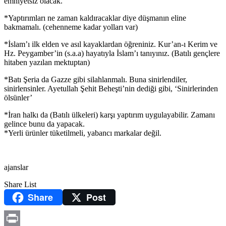
emniyetsiz olacak.
*Yaptırımları ne zaman kaldıracaklar diye düşmanın eline
bakmamalı. (cehenneme kadar yolları var)
*İslam’ı ilk elden ve asıl kayaklardan öğreniniz. Kur’an-ı Kerim ve
Hz. Peygamber’in (s.a.a) hayatıyla İslam’ı tanıyınız. (Batılı gençlere
hitaben yazılan mektuptan)
*Batı Şeria da Gazze gibi silahlanmalı. Buna sinirlendiler,
sinirlensinler. Ayetullah Şehit Beheşti’nin dediği gibi, ‘Sinirlerinden
ölsünler’
*İran halkı da (Batılı ülkeleri) karşı yaptırım uygulayabilir. Zamanı
gelince bunu da yapacak.
*Yerli ürünler tüketilmeli, yabancı markalar değil.
ajanslar
Share List
Share
Post