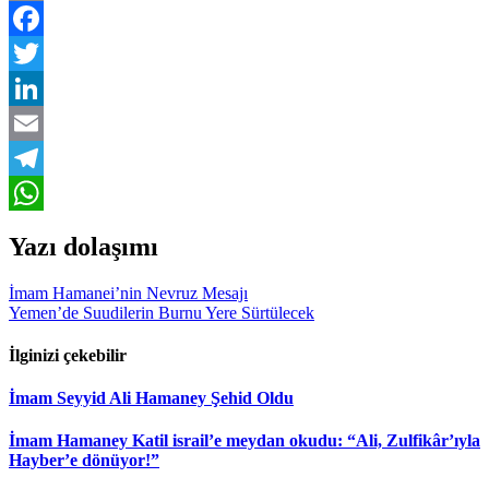
Print
Facebook
Twitter
LinkedIn
Email
Telegram
WhatsApp
Yazı dolaşımı
İmam Hamanei’nin Nevruz Mesajı
Yemen’de Suudilerin Burnu Yere Sürtülecek
İlginizi çekebilir
İmam Seyyid Ali Hamaney Şehid Oldu
İmam Hamaney Katil israil’e meydan okudu: “Ali, Zulfikâr’ıyla
Hayber’e dönüyor!”