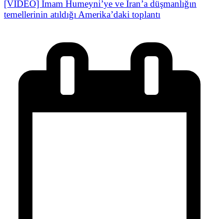
[VİDEO] İmam Humeyni’ye ve İran’a düşmanlığın
temellerinin atıldığı Amerika’daki toplantı