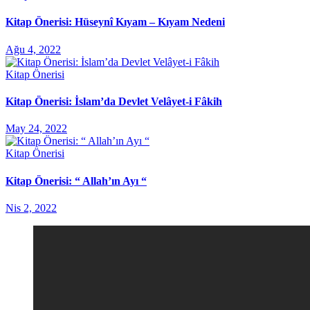
Kitap Önerisi: Hüseynî Kıyam – Kıyam Nedeni
Ağu 4, 2022
Kitap Önerisi
Kitap Önerisi: İslam’da Devlet Velâyet-i Fâkih
May 24, 2022
Kitap Önerisi
Kitap Önerisi: “ Allah’ın Ayı “
Nis 2, 2022