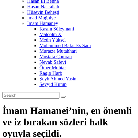
Hasan El Benna
Hasan Nasrallah
Hüseyin Beheşti
İmad Muğniye
İmam Hamaney
Kasım Süleymani
Malcolm X
Metin Yüksel
Muhammed Bakır Es Sadr
Murtaza Mutahhari
Mustafa Çamran
Nevab Safevi
Ömer Muhtar
Ragıp Harb
Şeyh Ahmed Yasin
Seyyid Kutup
İmam Hamanei’nin, en önemli
ve iz bırakan sözleri halk
oyuyla seçildi.