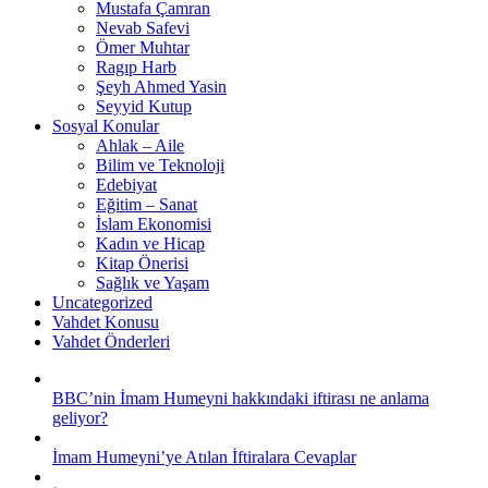
Mustafa Çamran
Nevab Safevi
Ömer Muhtar
Ragıp Harb
Şeyh Ahmed Yasin
Seyyid Kutup
Sosyal Konular
Ahlak – Aile
Bilim ve Teknoloji
Edebiyat
Eğitim – Sanat
İslam Ekonomisi
Kadın ve Hicap
Kitap Önerisi
Sağlık ve Yaşam
Uncategorized
Vahdet Konusu
Vahdet Önderleri
BBC’nin İmam Humeyni hakkındaki iftirası ne anlama
geliyor?
İmam Humeyni’ye Atılan İftiralara Cevaplar