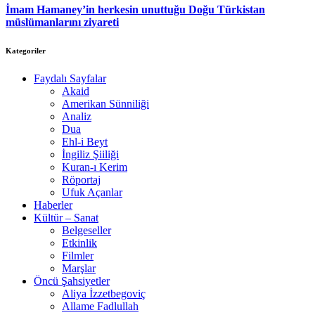
İmam Hamaney’in herkesin unuttuğu Doğu Türkistan
müslümanlarını ziyareti
Kategoriler
Faydalı Sayfalar
Akaid
Amerikan Sünniliği
Analiz
Dua
Ehl-i Beyt
İngiliz Şiiliği
Kuran-ı Kerim
Röportaj
Ufuk Açanlar
Haberler
Kültür – Sanat
Belgeseller
Etkinlik
Filmler
Marşlar
Öncü Şahsiyetler
Aliya İzzetbegoviç
Allame Fadlullah