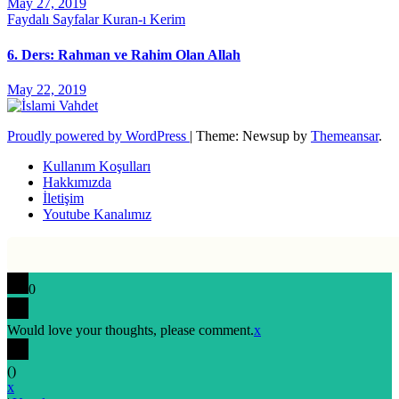
May 27, 2019
Faydalı Sayfalar
Kuran-ı Kerim
6. Ders: Rahman ve Rahim Olan Allah
May 22, 2019
Proudly powered by WordPress
|
Theme: Newsup by
Themeansar
.
Kullanım Koşulları
Hakkımızda
İletişim
Youtube Kanalımız
0
Would love your thoughts, please comment.
x
(
)
x