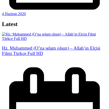
4 Haziran 2020
Latest
Hz. Muhammed (O’na selam olsun) – Allah’ın Elçisi
Filmi Türkçe Full HD