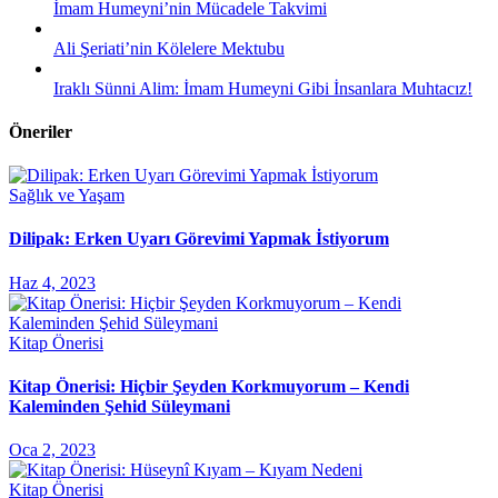
İmam Humeyni’nin Mücadele Takvimi
Ali Şeriati’nin Kölelere Mektubu
Iraklı Sünni Alim: İmam Humeyni Gibi İnsanlara Muhtacız!
Öneriler
Sağlık ve Yaşam
Dilipak: Erken Uyarı Görevimi Yapmak İstiyorum
Haz 4, 2023
Kitap Önerisi
Kitap Önerisi: Hiçbir Şeyden Korkmuyorum – Kendi
Kaleminden Şehid Süleymani
Oca 2, 2023
Kitap Önerisi