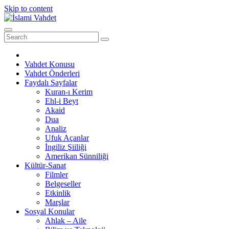
Skip to content
Vahdet Konusu
Vahdet Önderleri
Faydalı Sayfalar
Kuran-ı Kerim
Ehl-i Beyt
Akaid
Dua
Analiz
Ufuk Açanlar
İngiliz Şiiliği
Amerikan Sünniliği
Kültür-Sanat
Filmler
Belgeseller
Etkinlik
Marşlar
Sosyal Konular
Ahlak – Aile