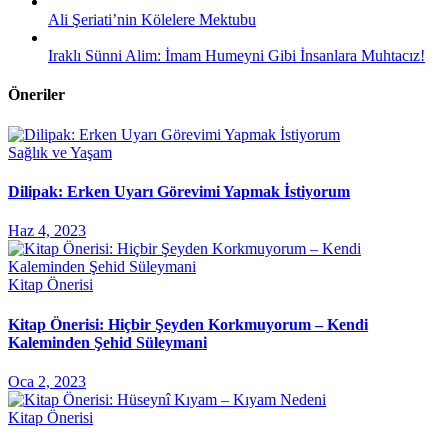
Ali Şeriati’nin Kölelere Mektubu
Iraklı Sünni Alim: İmam Humeyni Gibi İnsanlara Muhtacız!
Öneriler
Sağlık ve Yaşam
Dilipak: Erken Uyarı Görevimi Yapmak İstiyorum
Haz 4, 2023
Kitap Önerisi
Kitap Önerisi: Hiçbir Şeyden Korkmuyorum – Kendi
Kaleminden Şehid Süleymani
Oca 2, 2023
Kitap Önerisi