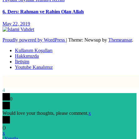
6. Ders: Rahman ve Rahim Olan Allah
May 22, 2019
Proudly powered by WordPress
|
Theme: Newsup by
Themeansar
.
Kullanım Koşulları
Hakkımızda
İletişim
Youtube Kanalımız
4
0
Would love your thoughts, please comment.
x
(
)
x
|
Yanıtla