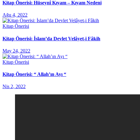
Kitap Önerisi: Hüseynî Kıyam – Kıyam Nedeni
Ağu 4, 2022
Kitap Önerisi
Kitap Önerisi: İslam’da Devlet Velâyet-i Fâkih
May 24, 2022
Kitap Önerisi
Kitap Önerisi: “ Allah’ın Ayı “
Nis 2, 2022