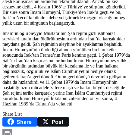
ateşli konuşmasının ardından tekrar tutuklandı. Ancak bu kez
cezaevine değil, 4 Kasım 1965’te Türkiye’ye sürgüne gönderildi.
Bir süre sonra İmam Humeynî, Türkiye’den Irak’a geçti ve bu,
Irak’ın Necef kentinde talebe yetiştirmekle meşgul olacağı onbeş
yıllık uzun bir sürgünün başlangıcıydı.
İmam’ın oğlu Seyyid Mustafa’nın Şah rejimi gizli istihbarat
servisleri tarafından öldürülmesinin ardından İran’da karışıklıklar
meydana geldi. Şah rejiminin aleyhine bir ayaklanma başlatıldı.
İmam Humeynî’nin önderliği altında yürütülen bu hareketler
sonucunda İrak’tan Fransa’nın Paris kentine geçti. 1 Şubat 1979’da
Şah’ın İran’dan kaçmasının ardından İmam Humeynî onbeş yıllık
bir sürgünün ardından büyük bir karşılama ile ve İran halkına
bağımsızlık, özgürlük ve İslâm Cumhuriyetini hediye olarak
getirerek İran’a geri döndü. Onun geri dönüşü devrimin gidişatını
daha da hızlandırdı ve 11 Şubat 1979’da İmam Humeynî’nin
başlattığı uzun mücadele zafere ulaştı ve halkın büyük desteği ile
Şah rejimi tarihe karışarak yerine İran İslâm Cumhuriyeti rejimi
kuruldu. İmam Humeynî İnkılabın zaferinden on yıl sonra, 4
Haziran 1989’da Tahran’da vefat etti.
Share List
Share
Post