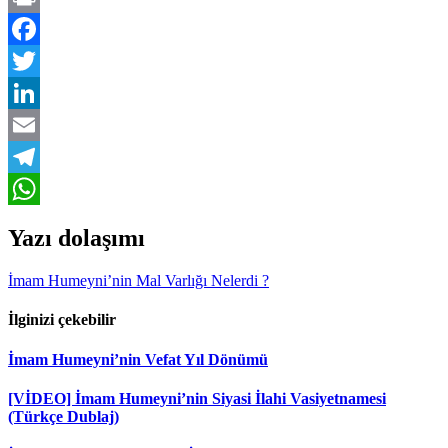
Print
Facebook
Twitter
LinkedIn
Email
Telegram
WhatsApp
Yazı dolaşımı
İmam Humeyni’nin Mal Varlığı Nelerdi ?
İlginizi çekebilir
İmam Humeyni’nin Vefat Yıl Dönümü
[VİDEO] İmam Humeyni’nin Siyasi İlahi Vasiyetnamesi
(Türkçe Dublaj)