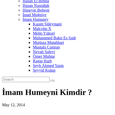
Hasan El Benna
Hasan Nasrallah
Hüseyin Beheşti
İmad Muğniye
İmam Hamaney
Kasım Süleymani
Malcolm X
Metin Yüksel
Muhammed Bakır Es Sadr
Murtaza Mutahhari
Mustafa Çamran
Nevab Safevi
Ömer Muhtar
Ragıp Harb
Şeyh Ahmed Yasin
Seyyid Kutup
İmam Humeyni Kimdir ?
May 12, 2014