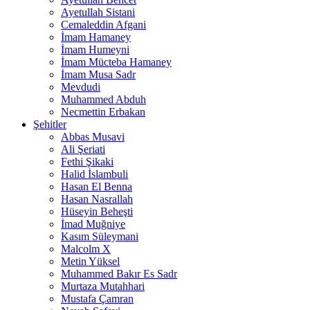
Ayetullah Sistani
Cemaleddin Afgani
İmam Hamaney
İmam Humeyni
İmam Mücteba Hamaney
İmam Musa Sadr
Mevdudi
Muhammed Abduh
Necmettin Erbakan
Şehitler
Abbas Musavi
Ali Şeriati
Fethi Şikaki
Halid İslambuli
Hasan El Benna
Hasan Nasrallah
Hüseyin Beheşti
İmad Muğniye
Kasım Süleymani
Malcolm X
Metin Yüksel
Muhammed Bakır Es Sadr
Murtaza Mutahhari
Mustafa Çamran