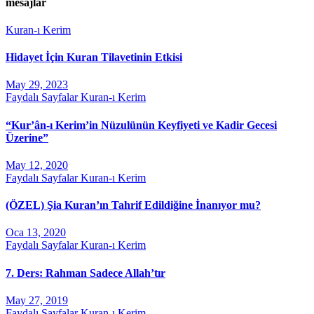
mesajlar
Kuran-ı Kerim
Hidayet İçin Kuran Tilavetinin Etkisi
May 29, 2023
Faydalı Sayfalar
Kuran-ı Kerim
“Kur’ân-ı Kerim’in Nüzulünün Keyfiyeti ve Kadir Gecesi
Üzerine”
May 12, 2020
Faydalı Sayfalar
Kuran-ı Kerim
(ÖZEL) Şia Kuran’ın Tahrif Edildiğine İnanıyor mu?
Oca 13, 2020
Faydalı Sayfalar
Kuran-ı Kerim
7. Ders: Rahman Sadece Allah’tır
May 27, 2019
Faydalı Sayfalar
Kuran-ı Kerim