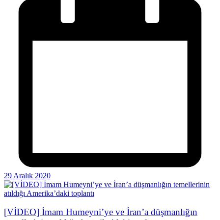
29 Aralık 2020
[VİDEO] İmam Humeyni’ye ve İran’a düşmanlığın