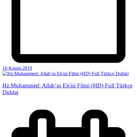
10 Kasım 2019
Hz.Muhammed: Allah’ın Elçisi Filmi (HD) Full Türkçe
Dublaj