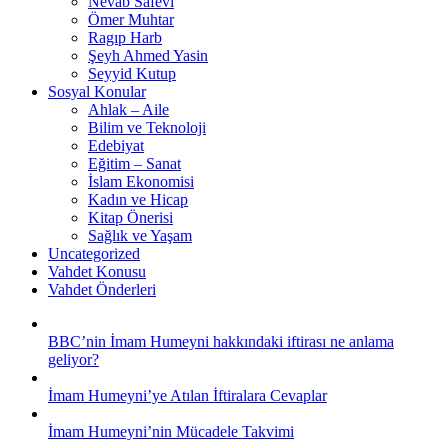
Nevab Safevi
Ömer Muhtar
Ragıp Harb
Şeyh Ahmed Yasin
Seyyid Kutup
Sosyal Konular
Ahlak – Aile
Bilim ve Teknoloji
Edebiyat
Eğitim – Sanat
İslam Ekonomisi
Kadın ve Hicap
Kitap Önerisi
Sağlık ve Yaşam
Uncategorized
Vahdet Konusu
Vahdet Önderleri
BBC’nin İmam Humeyni hakkındaki iftirası ne anlama
geliyor?
İmam Humeyni’ye Atılan İftiralara Cevaplar
İmam Humeyni’nin Mücadele Takvimi