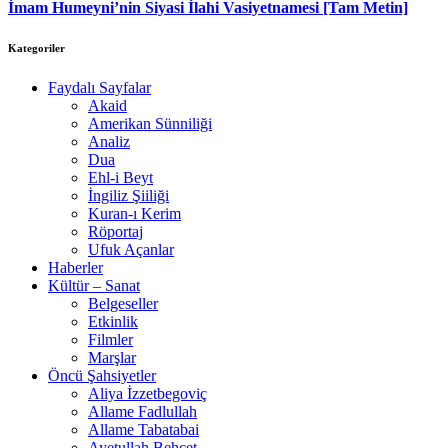
İmam Humeyni’nin Siyasi İlahi Vasiyetnamesi [Tam Metin]
Kategoriler
Faydalı Sayfalar
Akaid
Amerikan Sünniliği
Analiz
Dua
Ehl-i Beyt
İngiliz Şiiliği
Kuran-ı Kerim
Röportaj
Ufuk Açanlar
Haberler
Kültür – Sanat
Belgeseller
Etkinlik
Filmler
Marşlar
Öncü Şahsiyetler
Aliya İzzetbegoviç
Allame Fadlullah
Allame Tabatabai
Ayetullah Behcet