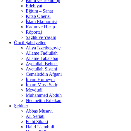
Bilim ve Teknoloji
Edebiyat
Eğitim – Sanat
Kitap Önerisi
İslam Ekonomisi
Kadın ve Hicap
Röportaj
Sağlık ve Yaşam
Öncü Şahsiyetler
Aliya İzzetbegoviç
Allame Fadlullah
Allame Tabatabai
Ayetullah Behcet
Ayetullah Sistani
Cemaleddin Afgani
İmam Humeyni
İmam Musa Sadr
Mevdudi
Muhammed Abduh
Necmettin Erbakan
Şehitler
Abbas Musavi
Ali Şeriati
Fethi Şikaki
Halid İslambuli