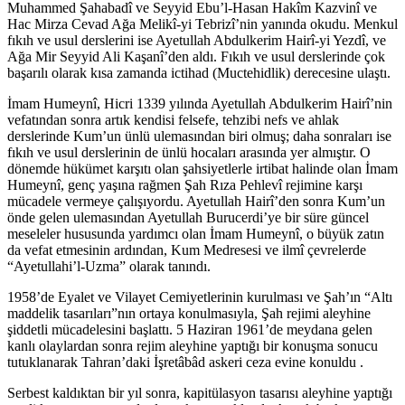
Muhammed Şahabadî ve Seyyid Ebu’l-Hasan Hakîm Kazvinî ve
Hac Mirza Cevad Ağa Melikî-yi Tebrizî’nin yanında okudu. Menkul
fıkıh ve usul derslerini ise Ayetullah Abdulkerim Hairî-yi Yezdî, ve
Ağa Mir Seyyid Ali Kaşanî’den aldı. Fıkıh ve usul derslerinde çok
başarılı olarak kısa zamanda ictihad (Muctehidlik) derecesine ulaştı.
İmam Humeynî, Hicri 1339 yılında Ayetullah Abdulkerim Hairî’nin
vefatından sonra artık kendisi felsefe, tehzibi nefs ve ahlak
derslerinde Kum’un ünlü ulemasından biri olmuş; daha sonraları ise
fıkıh ve usul derslerinin de ünlü hocaları arasında yer almıştır. O
dönemde hükümet karşıtı olan şahsiyetlerle irtibat halinde olan İmam
Humeynî, genç yaşına rağmen Şah Rıza Pehlevî rejimine karşı
mücadele vermeye çalışıyordu. Ayetullah Hairî’den sonra Kum’un
önde gelen ulemasından Ayetullah Burucerdi’ye bir süre güncel
meseleler hususunda yardımcı olan İmam Humeynî, o büyük zatın
da vefat etmesinin ardından, Kum Medresesi ve ilmî çevrelerde
“Ayetullahi’l-Uzma” olarak tanındı.
1958’de Eyalet ve Vilayet Cemiyetlerinin kurulması ve Şah’ın “Altı
maddelik tasarıları”nın ortaya konulmasıyla, Şah rejimi aleyhine
şiddetli mücadelesini başlattı. 5 Haziran 1961’de meydana gelen
kanlı olaylardan sonra rejim aleyhine yaptığı bir konuşma sonucu
tutuklanarak Tahran’daki İşretâbâd askeri ceza evine konuldu .
Serbest kaldıktan bir yıl sonra, kapitülasyon tasarısı aleyhine yaptığı