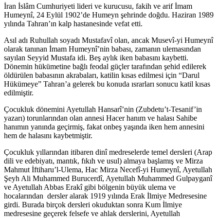
İran İslâm Cumhuriyeti lideri ve kurucusu, fakih ve arif İmam
Humeynî, 24 Eylül 1902’de Humeyn şehrinde doğdu.
Haziran 1989
yılında Tahran’ın kalp hastanesinde vefat etti.
Asıl adı Ruhullah soyadı Mustafavî olan, ancak Musevî-yi Humeynî
olarak tanınan İmam Humeynî’nin babası, zamanın ulemasından
sayılan Seyyid Mustafa idi. Beş aylık iken babasını kaybetti.
Dönemin hükümetine bağlı feodal güçler tarafından şehid edilerek
öldürülen babasının akrabaları, katilin kısas edilmesi için “Darul
Hükümeye” Tahran’a gelerek bu konuda ısrarları sonucu katil kısas
edilmiştir.
Çocukluk dönemini Ayetullah Hansarî’nin (Zubdetu’t-Tesanif’in
yazarı) torunlarından olan annesi Hacer hanım ve halası Sahibe
hanımın yanında geçirmiş, fakat onbeş yaşında iken hem annesini
hem de halasını kaybetmiştir.
Çocukluk yıllarından itibaren dinî medreselerde temel dersleri (Arap
dili ve edebiyatı, mantık, fıkıh ve usul) almaya başlamış ve Mirza
Mahmut İftiharu’l-Ulema, Hac Mirza Necefî-yi Humeynî, Ayetullah
Şeyh Ali Muhammed Burucerdî, Ayetullah Muhammed Gulpayganî
ve Ayetullah Abbas Erakî gibi bölgenin büyük ulema ve
hocalarından dersler alarak 1919 yılında Erak İlmiye Medresesine
girdi. Burada birçok dersleri okuduktan sonra Kum İlmiye
medresesine geçerek felsefe ve ahlak derslerini, Ayetullah