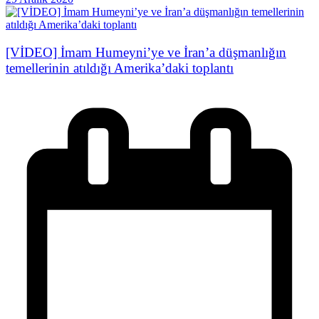
[VİDEO] İmam Humeyni’ye ve İran’a düşmanlığın
temellerinin atıldığı Amerika’daki toplantı