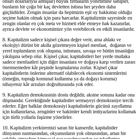
onları dolarlarıyla almışlar) büyük firmaların yönetimine sahipler,
bunların bir çoğu bir kaç devletten istisna her şeyden daha
güçlüdürler. Zengin insanlar da hepimizin eşit oy hakkımız olduğu
seçime hakim olmak için para harcarlar. Kapitalizmin sayesinde en
zengin olanlar en çok meta ve hizmeti elde etmeye hak kazanırlar,
ayrıca devlete ve ekonomimize yön verebilecek en etkili insanlardır.
8. Kapitalizm sadece kişisel çıkara değer verir, ama ahlakı ve
ekolojiyi dürüst bir akılla gözetmeyen kişisel menfaat, doğanın ve
yerel toplumların yok oluşuna, istismara, savaşa ve bütün insanlığın
yıkılışına sebep olur. Kişisel çıkar, kapitalistleri her yerde mutlaka
sadece menfaatleri için diğer insanlara ve doğaya karşı verilen zararı
önemsemeden kâr peşinde koşmalarına zorlar. Kişisel çıkar
kapitalistlerin önlerine alternatif olabilecek ekonomi sistemlerini
(örneğin, toprağı komunal kullanma ya da doğayı koruma)
nihayetsiz kâr arzuları doğrultusunda yok eder.
9. Kapitalizm demokrasinin dostu değildir, aksine sonuna kadar ona
düşmandır. Gerektiğinde kapitalistler sermayeyi demokrasiye tercih
ederler. Eğer halklar demokrasiyi kapitalistlerin gücünü zayıflatma
için kullanırlarsa, zenginler ve hakimler kendi imtiyazlarını kollamak
için türlü yollarla faşizme yönelirler.
10. Kapitalizm yerküremizi saran bir kanserdir, kapitalistler
dünyanın ısınmasından, okyanusların yok olmasından, artan bir
şekilde atmosfere kimyasal gaz yayılmasından ve tekellerine