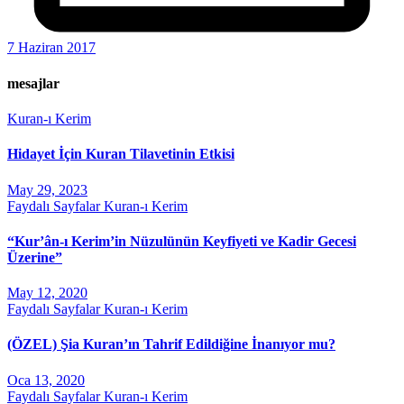
7 Haziran 2017
mesajlar
Kuran-ı Kerim
Hidayet İçin Kuran Tilavetinin Etkisi
May 29, 2023
Faydalı Sayfalar
Kuran-ı Kerim
“Kur’ân-ı Kerim’in Nüzulünün Keyfiyeti ve Kadir Gecesi
Üzerine”
May 12, 2020
Faydalı Sayfalar
Kuran-ı Kerim
(ÖZEL) Şia Kuran’ın Tahrif Edildiğine İnanıyor mu?
Oca 13, 2020
Faydalı Sayfalar
Kuran-ı Kerim