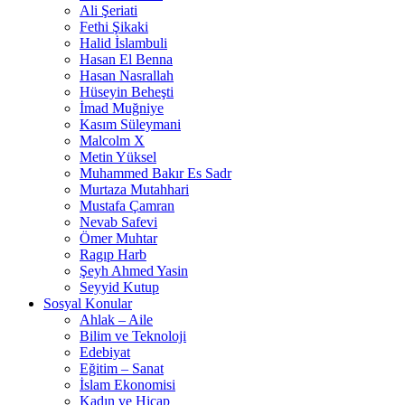
Ali Şeriati
Fethi Şikaki
Halid İslambuli
Hasan El Benna
Hasan Nasrallah
Hüseyin Beheşti
İmad Muğniye
Kasım Süleymani
Malcolm X
Metin Yüksel
Muhammed Bakır Es Sadr
Murtaza Mutahhari
Mustafa Çamran
Nevab Safevi
Ömer Muhtar
Ragıp Harb
Şeyh Ahmed Yasin
Seyyid Kutup
Sosyal Konular
Ahlak – Aile
Bilim ve Teknoloji
Edebiyat
Eğitim – Sanat
İslam Ekonomisi
Kadın ve Hicap