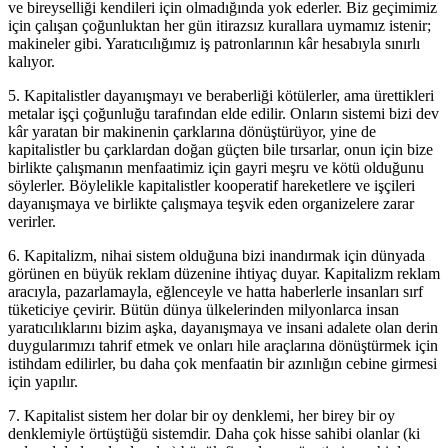
ve bireyselliği kendileri için olmadığında yok ederler. Biz geçimimiz
için çalışan çoğunluktan her gün itirazsız kurallara uymamız istenir;
makineler gibi. Yaratıcılığımız iş patronlarının kâr hesabıyla sınırlı
kalıyor.
5. Kapitalistler dayanışmayı ve beraberliği kötülerler, ama ürettikleri
metalar işçi çoğunluğu tarafından elde edilir. Onların sistemi bizi dev
kâr yaratan bir makinenin çarklarına dönüştürüyor, yine de
kapitalistler bu çarklardan doğan güçten bile tırsarlar, onun için bize
birlikte çalışmanın menfaatimiz için gayri meşru ve kötü olduğunu
söylerler. Böylelikle kapitalistler kooperatif hareketlere ve işçileri
dayanışmaya ve birlikte çalışmaya teşvik eden organizelere zarar
verirler.
6. Kapitalizm, nihai sistem olduğuna bizi inandırmak için dünyada
görünen en büyük reklam düzenine ihtiyaç duyar. Kapitalizm reklam
aracıyla, pazarlamayla, eğlenceyle ve hatta haberlerle insanları sırf
tüketiciye çevirir. Bütün dünya ülkelerinden milyonlarca insan
yaratıcılıklarını bizim aşka, dayanışmaya ve insani adalete olan derin
duygularımızı tahrif etmek ve onları hile araçlarına dönüştürmek için
istihdam edilirler, bu daha çok menfaatin bir azınlığın cebine girmesi
için yapılır.
7. Kapitalist sistem her dolar bir oy denklemi, her birey bir oy
denklemiyle örtüştüğü sistemdir. Daha çok hisse sahibi olanlar (ki