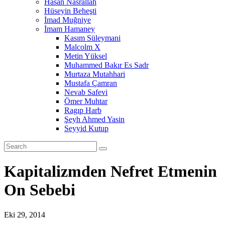
Hasan Nasrallah
Hüseyin Beheşti
İmad Muğniye
İmam Hamaney
Kasım Süleymani
Malcolm X
Metin Yüksel
Muhammed Bakır Es Sadr
Murtaza Mutahhari
Mustafa Çamran
Nevab Safevi
Ömer Muhtar
Ragıp Harb
Şeyh Ahmed Yasin
Seyyid Kutup
Kapitalizmden Nefret Etmenin
On Sebebi
Eki 29, 2014