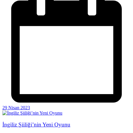
29 Nisan 2023
İngiliz Şiiliği’nin Yeni Oyunu