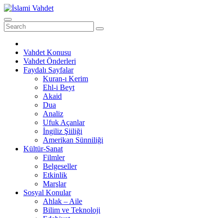
Skip
to
content
Vahdet Konusu
Vahdet Önderleri
Faydalı Sayfalar
Kuran-ı Kerim
Ehl-i Beyt
Akaid
Dua
Analiz
Ufuk Açanlar
İngiliz Şiiliği
Amerikan Sünniliği
Kültür-Sanat
Filmler
Belgeseller
Etkinlik
Marşlar
Sosyal Konular
Ahlak – Aile
Bilim ve Teknoloji