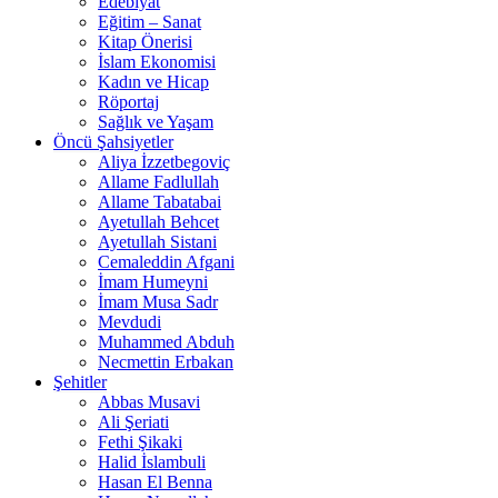
Edebiyat
Eğitim – Sanat
Kitap Önerisi
İslam Ekonomisi
Kadın ve Hicap
Röportaj
Sağlık ve Yaşam
Öncü Şahsiyetler
Aliya İzzetbegoviç
Allame Fadlullah
Allame Tabatabai
Ayetullah Behcet
Ayetullah Sistani
Cemaleddin Afgani
İmam Humeyni
İmam Musa Sadr
Mevdudi
Muhammed Abduh
Necmettin Erbakan
Şehitler
Abbas Musavi
Ali Şeriati
Fethi Şikaki
Halid İslambuli
Hasan El Benna