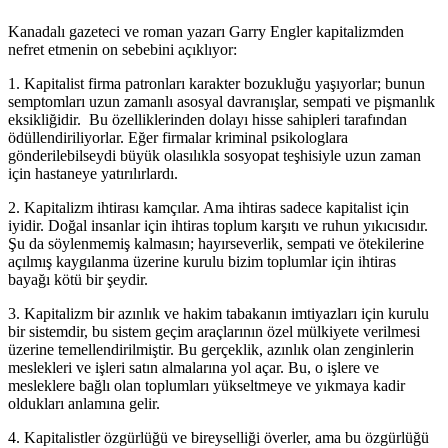
Kanadalı gazeteci ve roman yazarı Garry Engler kapitalizmden
nefret etmenin on sebebini açıklıyor:
1. Kapitalist firma patronları karakter bozukluğu yaşıyorlar; bunun
semptomları uzun zamanlı asosyal davranışlar, sempati ve pişmanlık
eksikliğidir. Bu özelliklerinden dolayı hisse sahipleri tarafından
ödüllendiriliyorlar. Eğer firmalar kriminal psikologlara
gönderilebilseydi büyük olasılıkla sosyopat teşhisiyle uzun zaman
için hastaneye yatırılırlardı.
2. Kapitalizm ihtirası kamçılar. Ama ihtiras sadece kapitalist için
iyidir. Doğal insanlar için ihtiras toplum karşıtı ve ruhun yıkıcısıdır.
Şu da söylenmemiş kalmasın; hayırseverlik, sempati ve ötekilerine
açılmış kaygılanma üzerine kurulu bizim toplumlar için ihtiras
bayağı kötü bir şeydir.
3. Kapitalizm bir azınlık ve hakim tabakanın imtiyazları için kurulu
bir sistemdir, bu sistem geçim araçlarının özel mülkiyete verilmesi
üzerine temellendirilmiştir. Bu gerçeklik, azınlık olan zenginlerin
meslekleri ve işleri satın almalarına yol açar. Bu, o işlere ve
mesleklere bağlı olan toplumları yükseltmeye ve yıkmaya kadir
oldukları anlamına gelir.
4. Kapitalistler özgürlüğü ve bireyselliği överler, ama bu özgürlüğü