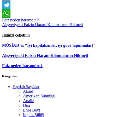
Email
Telegram
Yazı
Faiz neden haramdır ?
WhatsApp
Alışverişteki Faizin Haram Kılınmasının Hikmeti
dolaşımı
İlginizi çekebilir
MÜSİAD’a: “İyi kapitalizmler, iyi güce tapınmalar!”
Alışverişteki Faizin Haram Kılınmasının Hikmeti
Faiz neden haramdır ?
Kategoriler
Faydalı Sayfalar
Akaid
Amerikan Sünniliği
Analiz
Dua
Ehl-i Beyt
İngiliz Şiiliği