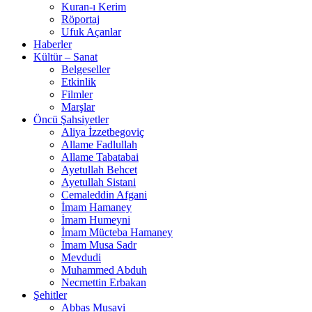
Kuran-ı Kerim
Röportaj
Ufuk Açanlar
Haberler
Kültür – Sanat
Belgeseller
Etkinlik
Filmler
Marşlar
Öncü Şahsiyetler
Aliya İzzetbegoviç
Allame Fadlullah
Allame Tabatabai
Ayetullah Behcet
Ayetullah Sistani
Cemaleddin Afgani
İmam Hamaney
İmam Humeyni
İmam Mücteba Hamaney
İmam Musa Sadr
Mevdudi
Muhammed Abduh
Necmettin Erbakan
Şehitler
Abbas Musavi