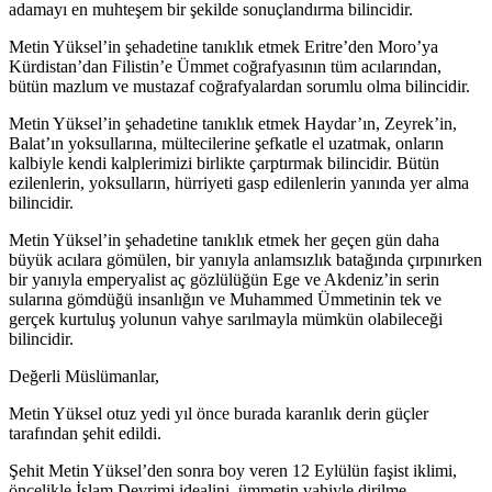
adamayı en muhteşem bir şekilde sonuçlandırma bilincidir.
Metin Yüksel’in şehadetine tanıklık etmek Eritre’den Moro’ya
Kürdistan’dan Filistin’e Ümmet coğrafyasının tüm acılarından,
bütün mazlum ve mustazaf coğrafyalardan sorumlu olma bilincidir.
Metin Yüksel’in şehadetine tanıklık etmek Haydar’ın, Zeyrek’in,
Balat’ın yoksullarına, mültecilerine şefkatle el uzatmak, onların
kalbiyle kendi kalplerimizi birlikte çarptırmak bilincidir. Bütün
ezilenlerin, yoksulların, hürriyeti gasp edilenlerin yanında yer alma
bilincidir.
Metin Yüksel’in şehadetine tanıklık etmek her geçen gün daha
büyük acılara gömülen, bir yanıyla anlamsızlık batağında çırpınırken
bir yanıyla emperyalist aç gözlülüğün Ege ve Akdeniz’in serin
sularına gömdüğü insanlığın ve Muhammed Ümmetinin tek ve
gerçek kurtuluş yolunun vahye sarılmayla mümkün olabileceği
bilincidir.
Değerli Müslümanlar,
Metin Yüksel otuz yedi yıl önce burada karanlık derin güçler
tarafından şehit edildi.
Şehit Metin Yüksel’den sonra boy veren 12 Eylülün faşist iklimi,
öncelikle İslam Devrimi idealini, ümmetin vahiyle dirilme