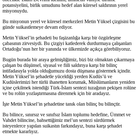
potansiyelini, birlik umudunu hedef alan küresel saldırının yerel
misyonuydu.
Bu misyonun yerel ve küresel merkezleri Metin Yüksel çizgisini bu
günde suikastlemeye devam ediyor.
Metin Yüksel’in şehadeti bu faşizanlığa karşı bir özgürleşme
çabasının zirvesiydi. Bu çizgiyi katlederek durdurmaya çalışanları
Ortadoğu’nun her bir yanında ve ülkemizde açıkça görebiliyoruz.
Bugün burada bir araya gelmişliğimiz, bizi biz olmaktan çıkarmaya
çalışan bu düşünsel, siyasal ve fiili saldırıya karşı bir bilinç
intifadasıyla yolda olduğumuzu dosta düşmana göstermek içindir.
Metin Yüksel’in şehadetle yüceldiği yerden Kudüs’ü ve
Kudüslerimizi her türlü ihanetten korumak, Müslümanların yeniden
içine çekilmek istendiği Türk-İslam sentezi tuzağının pekişen rolüne
ve bu rolün yozlaştırmasına direnmek için bir aradayız.
İşte Metin Yüksel’in şehadetine tanık olan bilinç bu bilinçtir.
Bu bilince, sınırsız ve sınıfsız İslam toplumu hedefine, Ümmet ve
Vahdet bilincine, bahsettiğimiz mel’un sentezi sürdürmek
isteyenlerce yapılan suikastın farkındayız, buna karşı şehadet
etmekte kararlıyız.