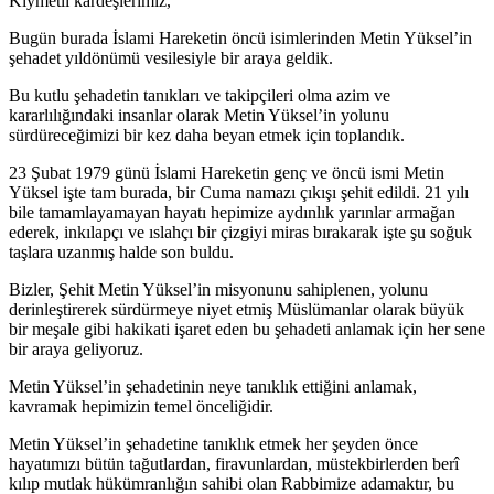
Kıymetli kardeşlerimiz,
Bugün burada İslami Hareketin öncü isimlerinden Metin Yüksel’in
şehadet yıldönümü vesilesiyle bir araya geldik.
Bu kutlu şehadetin tanıkları ve takipçileri olma azim ve
kararlılığındaki insanlar olarak Metin Yüksel’in yolunu
sürdüreceğimizi bir kez daha beyan etmek için toplandık.
23 Şubat 1979 günü İslami Hareketin genç ve öncü ismi Metin
Yüksel işte tam burada, bir Cuma namazı çıkışı şehit edildi. 21 yılı
bile tamamlayamayan hayatı hepimize aydınlık yarınlar armağan
ederek, inkılapçı ve ıslahçı bir çizgiyi miras bırakarak işte şu soğuk
taşlara uzanmış halde son buldu.
Bizler, Şehit Metin Yüksel’in misyonunu sahiplenen, yolunu
derinleştirerek sürdürmeye niyet etmiş Müslümanlar olarak büyük
bir meşale gibi hakikati işaret eden bu şehadeti anlamak için her sene
bir araya geliyoruz.
Metin Yüksel’in şehadetinin neye tanıklık ettiğini anlamak,
kavramak hepimizin temel önceliğidir.
Metin Yüksel’in şehadetine tanıklık etmek her şeyden önce
hayatımızı bütün tağutlardan, firavunlardan, müstekbirlerden berî
kılıp mutlak hükümranlığın sahibi olan Rabbimize adamaktır, bu