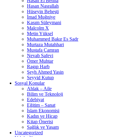
Hasan El Benna
Hasan Nasrallah
Hüseyin Beheşti
İmad Muğniye
Kasım Süleymani
Malcolm X
Metin Yüksel
Muhammed Bakır Es Sadr
Murtaza Mutahhari
Mustafa Çamran
Nevab Safevi
Ömer Muhtar
Ragıp Harb
Şeyh Ahmed Yasin
Seyyid Kutup
Sosyal Konular
Ahlak – Aile
Bilim ve Teknoloji
Edebiyat
Eğitim – Sanat
İslam Ekonomisi
Kadın ve Hicap
Kitap Önerisi
Sağlık ve Yaşam
Uncategorized