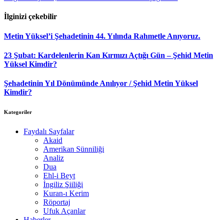
İlginizi çekebilir
Metin Yüksel’i Şehadetinin 44. Yılında Rahmetle Anıyoruz.
23 Şubat: Kardelenlerin Kan Kırmızı Açtığı Gün – Şehid Metin
Yüksel Kimdir?
Şehadetinin Yıl Dönümünde Anılıyor / Şehid Metin Yüksel
Kimdir?
Kategoriler
Faydalı Sayfalar
Akaid
Amerikan Sünniliği
Analiz
Dua
Ehl-i Beyt
İngiliz Şiiliği
Kuran-ı Kerim
Röportaj
Ufuk Açanlar
Haberler