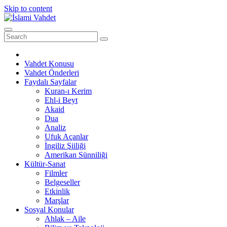
Skip to content
Vahdet Konusu
Vahdet Önderleri
Faydalı Sayfalar
Kuran-ı Kerim
Ehl-i Beyt
Akaid
Dua
Analiz
Ufuk Açanlar
İngiliz Şiiliği
Amerikan Sünniliği
Kültür-Sanat
Filmler
Belgeseller
Etkinlik
Marşlar
Sosyal Konular
Ahlak – Aile