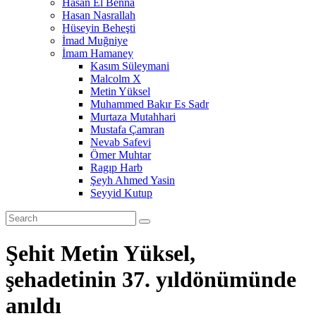
Hasan El Benna
Hasan Nasrallah
Hüseyin Beheşti
İmad Muğniye
İmam Hamaney
Kasım Süleymani
Malcolm X
Metin Yüksel
Muhammed Bakır Es Sadr
Murtaza Mutahhari
Mustafa Çamran
Nevab Safevi
Ömer Muhtar
Ragıp Harb
Şeyh Ahmed Yasin
Seyyid Kutup
Şehit Metin Yüksel,
şehadetinin 37. yıldönümünde
anıldı