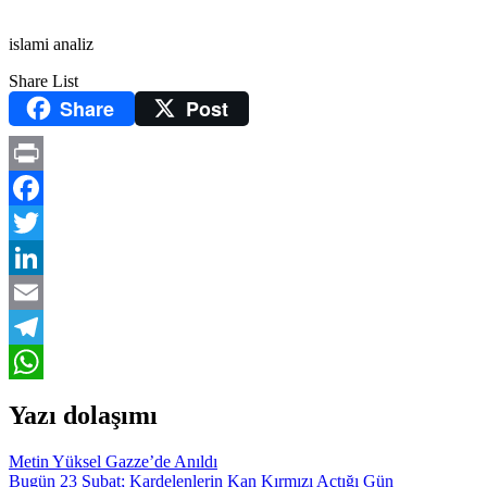
islami analiz
Share List
Share
Post
Print
Facebook
Twitter
LinkedIn
Email
Telegram
WhatsApp
Yazı dolaşımı
Metin Yüksel Gazze’de Anıldı
Bugün 23 Şubat; Kardelenlerin Kan Kırmızı Açtığı Gün