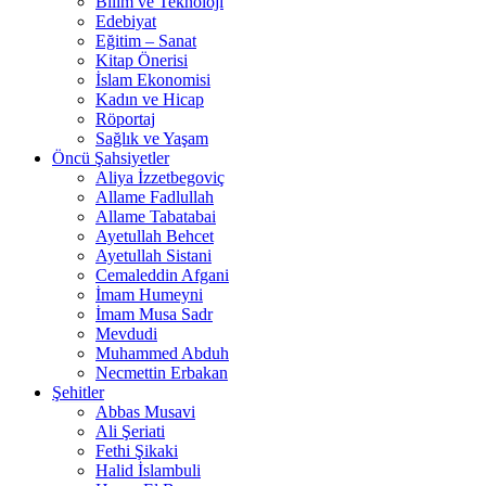
Bilim ve Teknoloji
Edebiyat
Eğitim – Sanat
Kitap Önerisi
İslam Ekonomisi
Kadın ve Hicap
Röportaj
Sağlık ve Yaşam
Öncü Şahsiyetler
Aliya İzzetbegoviç
Allame Fadlullah
Allame Tabatabai
Ayetullah Behcet
Ayetullah Sistani
Cemaleddin Afgani
İmam Humeyni
İmam Musa Sadr
Mevdudi
Muhammed Abduh
Necmettin Erbakan
Şehitler
Abbas Musavi
Ali Şeriati
Fethi Şikaki
Halid İslambuli