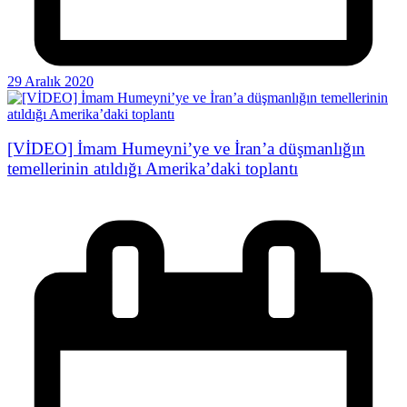
29 Aralık 2020
[VİDEO] İmam Humeyni’ye ve İran’a düşmanlığın
temellerinin atıldığı Amerika’daki toplantı