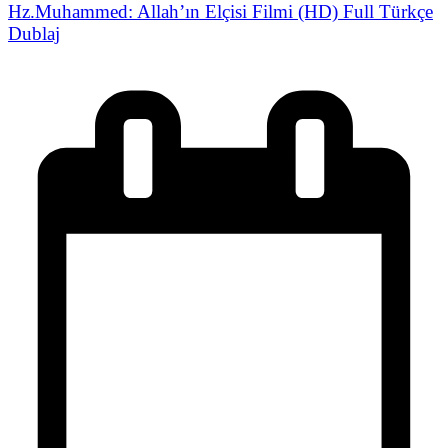
Hz.Muhammed: Allah’ın Elçisi Filmi (HD) Full Türkçe
Dublaj