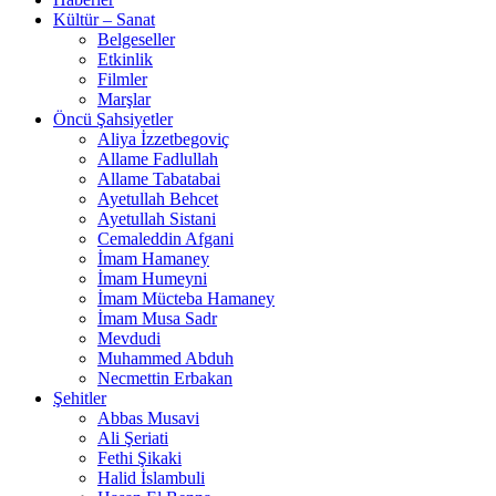
Kültür – Sanat
Belgeseller
Etkinlik
Filmler
Marşlar
Öncü Şahsiyetler
Aliya İzzetbegoviç
Allame Fadlullah
Allame Tabatabai
Ayetullah Behcet
Ayetullah Sistani
Cemaleddin Afgani
İmam Hamaney
İmam Humeyni
İmam Mücteba Hamaney
İmam Musa Sadr
Mevdudi
Muhammed Abduh
Necmettin Erbakan
Şehitler
Abbas Musavi
Ali Şeriati
Fethi Şikaki
Halid İslambuli