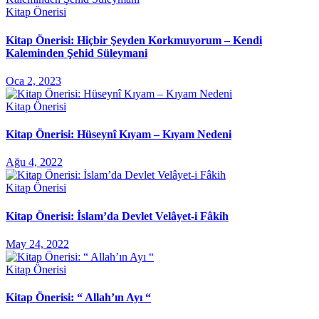
Kitap Önerisi
Kitap Önerisi: Hiçbir Şeyden Korkmuyorum – Kendi
Kaleminden Şehid Süleymani
Oca 2, 2023
Kitap Önerisi
Kitap Önerisi: Hüseynî Kıyam – Kıyam Nedeni
Ağu 4, 2022
Kitap Önerisi
Kitap Önerisi: İslam’da Devlet Velâyet-i Fâkih
May 24, 2022
Kitap Önerisi
Kitap Önerisi: “ Allah’ın Ayı “