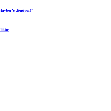
 Hayber’e dönüyor!”
lıktır