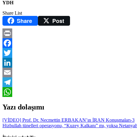
YDH
Share List
Share
Post
Print
Facebook
Twitter
LinkedIn
Email
Telegram
WhatsApp
Yazı dolaşımı
[VİDEO] Prof. Dr. Necmettin ERBAKAN’ın İRAN Konuşmaları-3
Hizbullah tünelleri operasyonu, “Kuzey Kalkanı” mı, yoksa Netanya