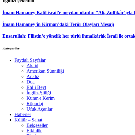
İlginizi çekebilir
İmam Hamaney Katil israil’e meydan okudu: “Ali, Zulfikâr’ıyla
İmam Hamaney’in Kirman’daki Terör Olayları Mesajı
Ensarullah: Filistin’e yönelik her türlü ihmalkârlık İsrail ile ortak
Kategoriler
Faydalı Sayfalar
Akaid
Amerikan Sünniliği
Analiz
Dua
Ehl-i Beyt
İngiliz Şiiliği
Kuran-ı Kerim
Röportaj
Ufuk Açanlar
Haberler
Kültür – Sanat
Belgeseller
Etkinlik