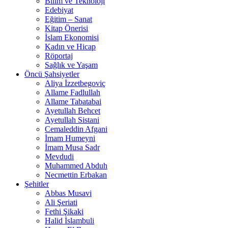
Bilim ve Teknoloji
Edebiyat
Eğitim – Sanat
Kitap Önerisi
İslam Ekonomisi
Kadın ve Hicap
Röportaj
Sağlık ve Yaşam
Öncü Şahsiyetler
Aliya İzzetbegoviç
Allame Fadlullah
Allame Tabatabai
Ayetullah Behcet
Ayetullah Sistani
Cemaleddin Afgani
İmam Humeyni
İmam Musa Sadr
Mevdudi
Muhammed Abduh
Necmettin Erbakan
Şehitler
Abbas Musavi
Ali Şeriati
Fethi Şikaki
Halid İslambuli