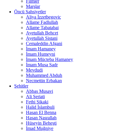
Filmler
Marşlar
Öncü Şahsiyetler
Aliya İzzetbegoviç
Allame Fadlullah
Allame Tabatabai
Ayetullah Behcet
Ayetullah Sistani
Cemaleddin Afgani
İmam Hamaney
İmam Humeyni
İmam Mücteba Hamaney
İmam Musa Sadr
Mevdudi
Muhammed Abduh
Necmettin Erbakan
Şehitler
Abbas Musavi
Ali Şeriati
Fethi Şikaki
Halid İslambuli
Hasan El Benna
Hasan Nasrallah
Hüseyin Beheşti
İmad Muğniye