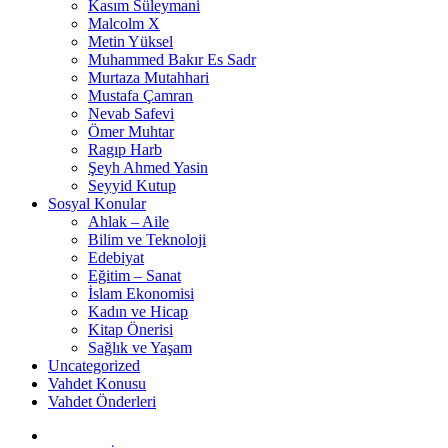
Kasım Süleymani
Malcolm X
Metin Yüksel
Muhammed Bakır Es Sadr
Murtaza Mutahhari
Mustafa Çamran
Nevab Safevi
Ömer Muhtar
Ragıp Harb
Şeyh Ahmed Yasin
Seyyid Kutup
Sosyal Konular
Ahlak – Aile
Bilim ve Teknoloji
Edebiyat
Eğitim – Sanat
İslam Ekonomisi
Kadın ve Hicap
Kitap Önerisi
Sağlık ve Yaşam
Uncategorized
Vahdet Konusu
Vahdet Önderleri