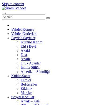
Skip to content
Vahdet Konusu
Vahdet Önderleri
Faydalı Sayfalar
Kuran-ı Kerim
Ehl-i Beyt
Akaid
Dua
Analiz
Ufuk Açanlar
İngiliz Şiiliği
Amerikan Sünniliği
Kültür-Sanat
Filmler
Belgeseller
Etkinlik
Marşlar
Sosyal Konular
Ahlak – Aile