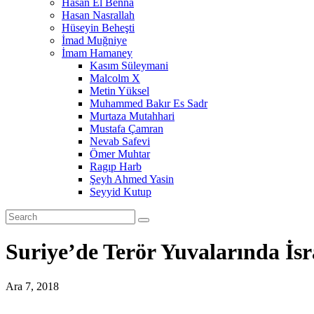
Hasan El Benna
Hasan Nasrallah
Hüseyin Beheşti
İmad Muğniye
İmam Hamaney
Kasım Süleymani
Malcolm X
Metin Yüksel
Muhammed Bakır Es Sadr
Murtaza Mutahhari
Mustafa Çamran
Nevab Safevi
Ömer Muhtar
Ragıp Harb
Şeyh Ahmed Yasin
Seyyid Kutup
Suriye’de Terör Yuvalarında İsr
Ara 7, 2018