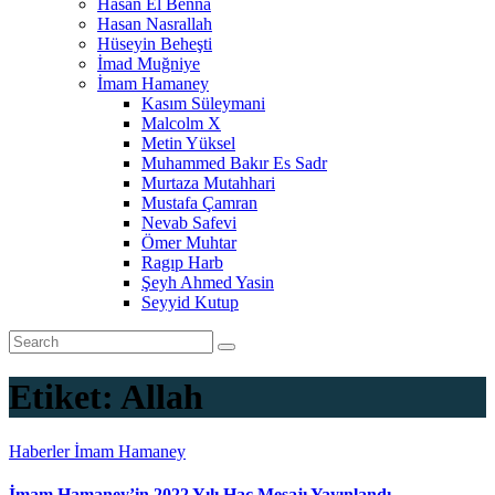
Hasan El Benna
Hasan Nasrallah
Hüseyin Beheşti
İmad Muğniye
İmam Hamaney
Kasım Süleymani
Malcolm X
Metin Yüksel
Muhammed Bakır Es Sadr
Murtaza Mutahhari
Mustafa Çamran
Nevab Safevi
Ömer Muhtar
Ragıp Harb
Şeyh Ahmed Yasin
Seyyid Kutup
Etiket:
Allah
Haberler
İmam Hamaney
İmam Hamaney’in 2022 Yılı Hac Mesajı Yayınlandı