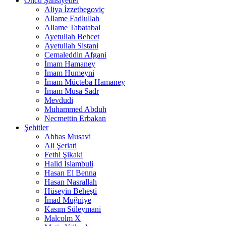
Öncü Şahsiyetler
Aliya İzzetbegoviç
Allame Fadlullah
Allame Tabatabai
Ayetullah Behcet
Ayetullah Sistani
Cemaleddin Afgani
İmam Hamaney
İmam Humeyni
İmam Mücteba Hamaney
İmam Musa Sadr
Mevdudi
Muhammed Abduh
Necmettin Erbakan
Şehitler
Abbas Musavi
Ali Şeriati
Fethi Şikaki
Halid İslambuli
Hasan El Benna
Hasan Nasrallah
Hüseyin Beheşti
İmad Muğniye
Kasım Süleymani
Malcolm X