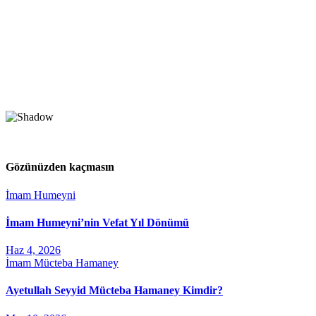
Gözünüzden kaçmasın
İmam Humeyni
İmam Humeyni’nin Vefat Yıl Dönümü
Haz 4, 2026
İmam Mücteba Hamaney
Ayetullah Seyyid Mücteba Hamaney Kimdir?