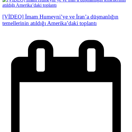
[VİDEO] İmam Humeyni’ye ve İran’a düşmanlığın
temellerinin atıldığı Amerika’daki toplantı