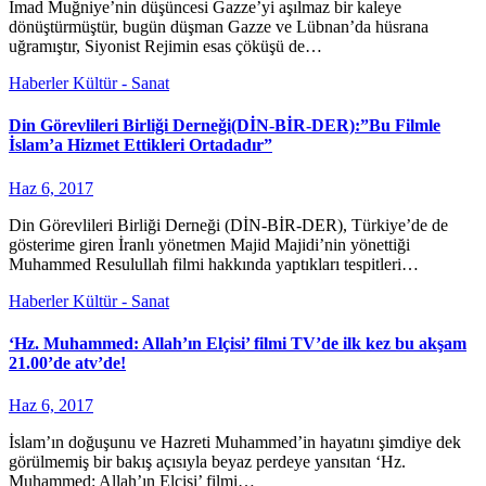
İmad Muğniye’nin düşüncesi Gazze’yi aşılmaz bir kaleye
dönüştürmüştür, bugün düşman Gazze ve Lübnan’da hüsrana
uğramıştır, Siyonist Rejimin esas çöküşü de…
Haberler
Kültür - Sanat
Din Görevlileri Birliği Derneği(DİN-BİR-DER):”Bu Filmle
İslam’a Hizmet Ettikleri Ortadadır”
Haz 6, 2017
Din Görevlileri Birliği Derneği (DİN-BİR-DER), Türkiye’de de
gösterime giren İranlı yönetmen Majid Majidi’nin yönettiği
Muhammed Resulullah filmi hakkında yaptıkları tespitleri…
Haberler
Kültür - Sanat
‘Hz. Muhammed: Allah’ın Elçisi’ filmi TV’de ilk kez bu akşam
21.00’de atv’de!
Haz 6, 2017
İslam’ın doğuşunu ve Hazreti Muhammed’in hayatını şimdiye dek
görülmemiş bir bakış açısıyla beyaz perdeye yansıtan ‘Hz.
Muhammed: Allah’ın Elçisi’ filmi…