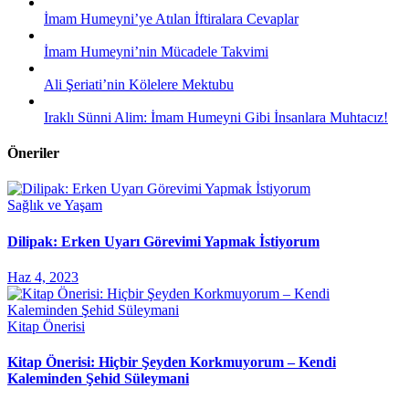
İmam Humeyni’ye Atılan İftiralara Cevaplar
İmam Humeyni’nin Mücadele Takvimi
Ali Şeriati’nin Kölelere Mektubu
Iraklı Sünni Alim: İmam Humeyni Gibi İnsanlara Muhtacız!
Öneriler
Sağlık ve Yaşam
Dilipak: Erken Uyarı Görevimi Yapmak İstiyorum
Haz 4, 2023
Kitap Önerisi
Kitap Önerisi: Hiçbir Şeyden Korkmuyorum – Kendi
Kaleminden Şehid Süleymani