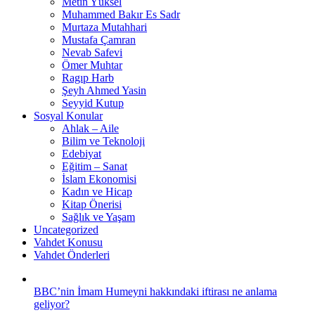
Metin Yüksel
Muhammed Bakır Es Sadr
Murtaza Mutahhari
Mustafa Çamran
Nevab Safevi
Ömer Muhtar
Ragıp Harb
Şeyh Ahmed Yasin
Seyyid Kutup
Sosyal Konular
Ahlak – Aile
Bilim ve Teknoloji
Edebiyat
Eğitim – Sanat
İslam Ekonomisi
Kadın ve Hicap
Kitap Önerisi
Sağlık ve Yaşam
Uncategorized
Vahdet Konusu
Vahdet Önderleri
BBC’nin İmam Humeyni hakkındaki iftirası ne anlama
geliyor?