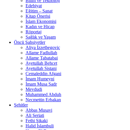
Bilim ve Teknoloji
Edebiyat
Eğitim – Sanat
Kitap Önerisi
İslam Ekonomisi
Kadın ve Hicap
Röportaj
Sağlık ve Yaşam
Öncü Şahsiyetler
Aliya İzzetbegoviç
Allame Fadlullah
Allame Tabatabai
Ayetullah Behcet
Ayetullah Sistani
Cemaleddin Afgani
İmam Humeyni
İmam Musa Sadr
Mevdudi
Muhammed Abduh
Necmettin Erbakan
Şehitler
Abbas Musavi
Ali Şeriati
Fethi Şikaki
Halid İslambuli