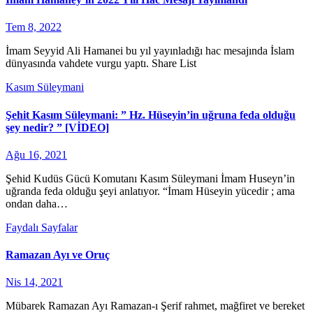
Tem 8, 2022
İmam Seyyid Ali Hamanei bu yıl yayınladığı hac mesajında İslam
dünyasında vahdete vurgu yaptı. Share List
Kasım Süleymani
Şehit Kasım Süleymani: ” Hz. Hüseyin’in uğruna feda olduğu
şey nedir? ” [VİDEO]
Ağu 16, 2021
Şehid Kudüs Gücü Komutanı Kasım Süleymani İmam Huseyn’in
uğranda feda olduğu şeyi anlatıyor. “İmam Hüseyin yücedir ; ama
ondan daha…
Faydalı Sayfalar
Ramazan Ayı ve Oruç
Nis 14, 2021
Mübarek Ramazan Ayı Ramazan-ı Şerif rahmet, mağfiret ve bereket