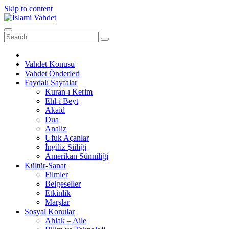
Skip to content
Vahdet Konusu
Vahdet Önderleri
Faydalı Sayfalar
Kuran-ı Kerim
Ehl-i Beyt
Akaid
Dua
Analiz
Ufuk Açanlar
İngiliz Şiiliği
Amerikan Sünniliği
Kültür-Sanat
Filmler
Belgeseller
Etkinlik
Marşlar
Sosyal Konular
Ahlak – Aile