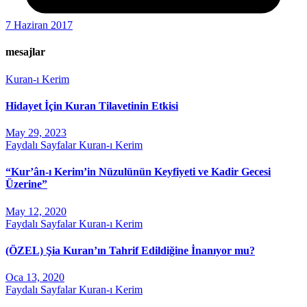
7 Haziran 2017
mesajlar
Kuran-ı Kerim
Hidayet İçin Kuran Tilavetinin Etkisi
May 29, 2023
Faydalı Sayfalar
Kuran-ı Kerim
“Kur’ân-ı Kerim’in Nüzulünün Keyfiyeti ve Kadir Gecesi
Üzerine”
May 12, 2020
Faydalı Sayfalar
Kuran-ı Kerim
(ÖZEL) Şia Kuran’ın Tahrif Edildiğine İnanıyor mu?
Oca 13, 2020
Faydalı Sayfalar
Kuran-ı Kerim