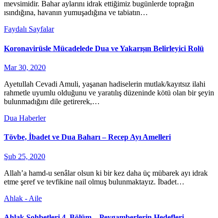
mevsimidir. Bahar aylarını idrak ettiğimiz bugünlerde toprağın
ısındığına, havanın yumuşadığına ve tabiatın…
Faydalı Sayfalar
Koronavirüsle Mücadelede Dua ve Yakarışın Belirleyici Rolü
Mar 30, 2020
Ayetullah Cevadi Amuli, yaşanan hadiselerin mutlak/kayıtsız ilahi
rahmetle uyumlu olduğunu ve yaratılış düzeninde kötü olan bir şeyin
bulunmadığını dile getirerek,…
Dua
Haberler
Tövbe, İbadet ve Dua Baharı – Recep Ayı Amelleri
Şub 25, 2020
Allah’a hamd-u senâlar olsun ki bir kez daha üç mübarek ayı idrak
etme şeref ve tevfikine nail olmuş bulunmaktayız. İbadet…
Ahlak - Aile
Ahlak Sohbetleri 4. Bölüm – Peygamberlerin Hedefleri