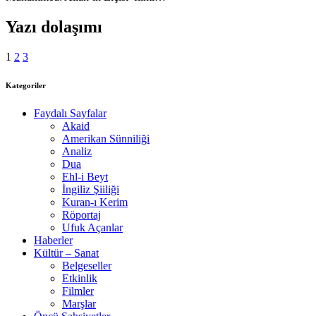
Yazı dolaşımı
1
2
3
Kategoriler
Faydalı Sayfalar
Akaid
Amerikan Sünniliği
Analiz
Dua
Ehl-i Beyt
İngiliz Şiiliği
Kuran-ı Kerim
Röportaj
Ufuk Açanlar
Haberler
Kültür – Sanat
Belgeseller
Etkinlik
Filmler
Marşlar