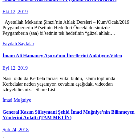
Eki 12, 2019
Ayetullah Mekarim Şirazi’nin Ahlak Dersleri – Kum/Ocak/2019
Peygamberlerin Bi’setinin Hedefleri Önceki dersimizde
Peygamberin (saa) bi’setinin tek hedefinin “güzel ahlakı…
Faydalı Sayfalar
İmam Ali Hamaney Aşura’nın İbretlerini Anlatıyor-Video
Eyl 12, 2019
Nasıl oldu da Kerbela faciası vuku buldu, islami toplumda
Kerbelalar neden yaşanıyor, cevabını aşağıdaki videodan
izleyebilirsiniz. Share List
İmad Muğniye
General Kasım Süleymani Şehid İmad Muğniye’nin Bilinmeyen
Yönlerini Anlattı (TAM METİN)
Şub 24, 2018