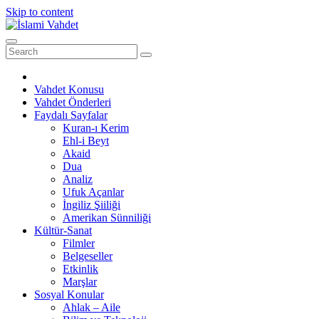
Skip to content
Vahdet Konusu
Vahdet Önderleri
Faydalı Sayfalar
Kuran-ı Kerim
Ehl-i Beyt
Akaid
Dua
Analiz
Ufuk Açanlar
İngiliz Şiiliği
Amerikan Sünniliği
Kültür-Sanat
Filmler
Belgeseller
Etkinlik
Marşlar
Sosyal Konular
Ahlak – Aile