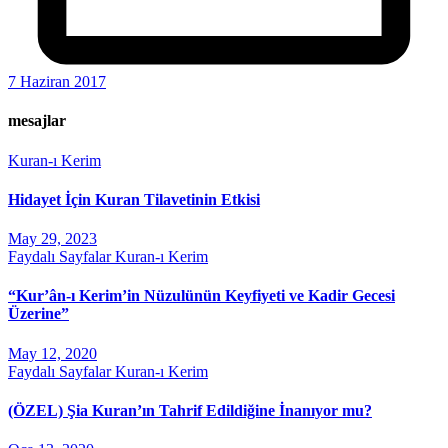
7 Haziran 2017
mesajlar
Kuran-ı Kerim
Hidayet İçin Kuran Tilavetinin Etkisi
May 29, 2023
Faydalı Sayfalar
Kuran-ı Kerim
“Kur’ân-ı Kerim’in Nüzulünün Keyfiyeti ve Kadir Gecesi
Üzerine”
May 12, 2020
Faydalı Sayfalar
Kuran-ı Kerim
(ÖZEL) Şia Kuran’ın Tahrif Edildiğine İnanıyor mu?