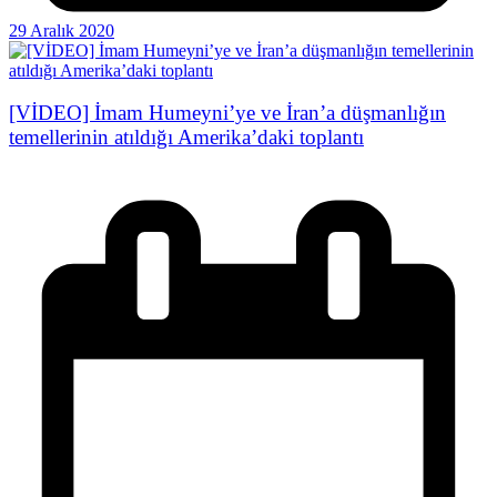
29 Aralık 2020
[VİDEO] İmam Humeyni’ye ve İran’a düşmanlığın
temellerinin atıldığı Amerika’daki toplantı