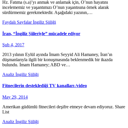
Hz. Fatıma (s.a)’yı anmak ve anlamak için, O’nun hayatını
incelememiz ve yaşantımızı O’nun yaşantısına örnek alarak
sürdürmemiz gerekmektedir. Aşağıdaki yazının,…
Faydalı Sayfalar
İngiliz Şiiliği
İran, “İngiliz Şiileriyle” mücadele ediyor
Şub 4, 2017
2013 yılının Eylül ayında İmam Seyyid Ali Hamaney, İran’ın
düşmanlarıyla ilgili bir konuşmasında beklenmedik bir ikazda
bulundu. İmam Hamaney; ABD ve…
Analiz
İngiliz Şiiliği
Fitnecilerin desteklediği TV kanalları /video
May 29, 2014
Amerikan güdümlü fitnecileri deşifre etmeye devam ediyoruz. Share
List
Analiz
İngiliz Şiiliği