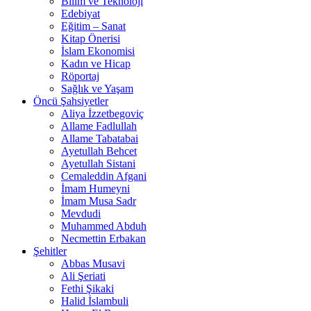
Bilim ve Teknoloji
Edebiyat
Eğitim – Sanat
Kitap Önerisi
İslam Ekonomisi
Kadın ve Hicap
Röportaj
Sağlık ve Yaşam
Öncü Şahsiyetler
Aliya İzzetbegoviç
Allame Fadlullah
Allame Tabatabai
Ayetullah Behcet
Ayetullah Sistani
Cemaleddin Afgani
İmam Humeyni
İmam Musa Sadr
Mevdudi
Muhammed Abduh
Necmettin Erbakan
Şehitler
Abbas Musavi
Ali Şeriati
Fethi Şikaki
Halid İslambuli