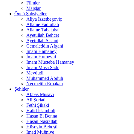
Filmler
Marşlar
Öncü Şahsiyetler
Aliya İzzetbegoviç
Allame Fadlullah
Allame Tabatabai
Ayetullah Behcet
Ayetullah Sistani
Cemaleddin Afgani
İmam Hamaney
İmam Humeyni
İmam Mücteba Hamaney
İmam Musa Sadr
Mevdudi
Muhammed Abduh
Necmettin Erbakan
Şehitler
Abbas Musavi
Ali Şeriati
Fethi Şikaki
Halid İslambuli
Hasan El Benna
Hasan Nasrallah
Hüseyin Beheşti
İmad Muğniye