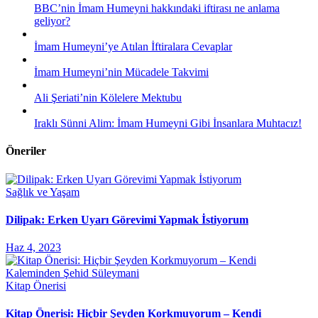
BBC’nin İmam Humeyni hakkındaki iftirası ne anlama
geliyor?
İmam Humeyni’ye Atılan İftiralara Cevaplar
İmam Humeyni’nin Mücadele Takvimi
Ali Şeriati’nin Kölelere Mektubu
Iraklı Sünni Alim: İmam Humeyni Gibi İnsanlara Muhtacız!
Öneriler
Sağlık ve Yaşam
Dilipak: Erken Uyarı Görevimi Yapmak İstiyorum
Haz 4, 2023
Kitap Önerisi
Kitap Önerisi: Hiçbir Şeyden Korkmuyorum – Kendi