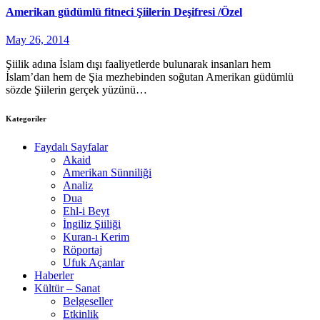
Amerikan güdümlü fitneci Şiilerin Deşifresi /Özel
May 26, 2014
Şiilik adına İslam dışı faaliyetlerde bulunarak insanları hem
İslam’dan hem de Şia mezhebinden soğutan Amerikan güdümlü
sözde Şiilerin gerçek yüzünü…
Kategoriler
Faydalı Sayfalar
Akaid
Amerikan Sünniliği
Analiz
Dua
Ehl-i Beyt
İngiliz Şiiliği
Kuran-ı Kerim
Röportaj
Ufuk Açanlar
Haberler
Kültür – Sanat
Belgeseller
Etkinlik