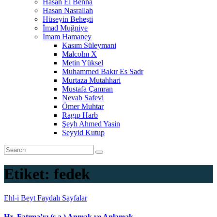
Hasan El Benna
Hasan Nasrallah
Hüseyin Beheşti
İmad Muğniye
İmam Hamaney
Kasım Süleymani
Malcolm X
Metin Yüksel
Muhammed Bakır Es Sadr
Murtaza Mutahhari
Mustafa Çamran
Nevab Safevi
Ömer Muhtar
Ragıp Harb
Şeyh Ahmed Yasin
Seyyid Kutup
Etiket:
fedek
Ehl-i Beyt
Faydalı Sayfalar
Hz. Fatıma’yı (s.a.) Anmak ve Anlamak