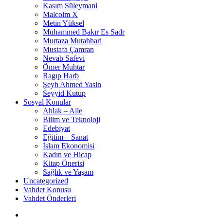
Kasım Süleymani
Malcolm X
Metin Yüksel
Muhammed Bakır Es Sadr
Murtaza Mutahhari
Mustafa Çamran
Nevab Safevi
Ömer Muhtar
Ragıp Harb
Şeyh Ahmed Yasin
Seyyid Kutup
Sosyal Konular
Ahlak – Aile
Bilim ve Teknoloji
Edebiyat
Eğitim – Sanat
İslam Ekonomisi
Kadın ve Hicap
Kitap Önerisi
Sağlık ve Yaşam
Uncategorized
Vahdet Konusu
Vahdet Önderleri