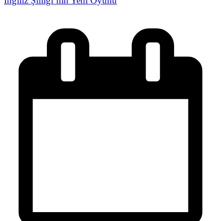
İngiliz Şiiliği’nin Yeni Oyunu