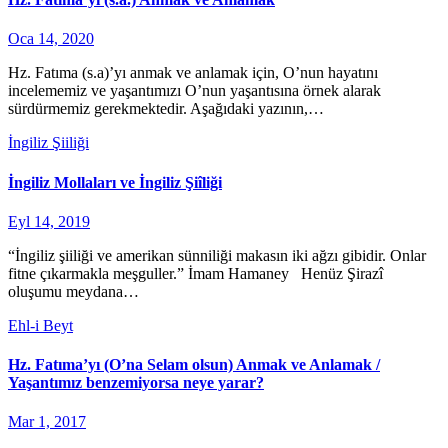
Oca 14, 2020
Hz. Fatıma (s.a)’yı anmak ve anlamak için, O’nun hayatını
incelememiz ve yaşantımızı O’nun yaşantısına örnek alarak
sürdürmemiz gerekmektedir. Aşağıdaki yazının,…
İngiliz Şiiliği
İngiliz Mollaları ve İngiliz Şiîliği
Eyl 14, 2019
“İngiliz şiiliği ve amerikan sünniliği makasın iki ağzı gibidir. Onlar
fitne çıkarmakla meşguller.” İmam Hamaney Henüz Şirazî
oluşumu meydana…
Ehl-i Beyt
Hz. Fatıma’yı (O’na Selam olsun) Anmak ve Anlamak /
Yaşantımız benzemiyorsa neye yarar?
Mar 1, 2017