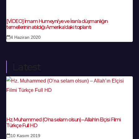
[VİDEO] İmam Humeyni’ye ve İran’a düşmanlığın
temellerinin atıldığı Amerika’daki toplantı
4 Haziran 2020
Latest
Hz. Muhammed (O’na selam olsun) – Allah’ın Elçisi Filmi
Türkçe Full HD
10 Kasım 2019