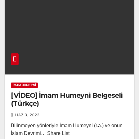
İMAM HUMEYNI
[VİDEO] İmam Humeyni Belgeseli
(Türkçe)
HAZ 3, 2023
Bilinmeyen yönleriyle İmam Humeyni (r.a.) ve onun
İslam Devrimi… Share List