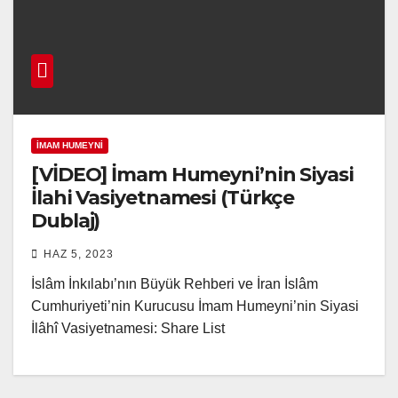
İMAM HUMEYNI
[VİDEO] İmam Humeyni’nin Siyasi
İlahi Vasiyetnamesi (Türkçe
Dublaj)
HAZ 5, 2023
İslâm İnkılabı’nın Büyük Rehberi ve İran İslâm
Cumhuriyeti’nin Kurucusu İmam Humeyni’nin Siyasi
İlâhî Vasiyetnamesi: Share List