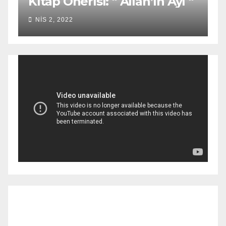
Kitap Önerisi: “ Allah’ın Ayı “
NIS 2, 2022