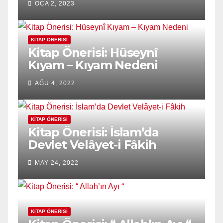
OCA 2, 2023
Süleymani
KITAP ÖNERISI
Kitap Önerisi: Hüseynî
Kıyam – Kıyam Nedeni
AĞU 4, 2022
KITAP ÖNERISI
Kitap Önerisi: İslam’da
Devlet Velâyet-i Fâkih
MAY 24, 2022
KITAP ÖNERISI