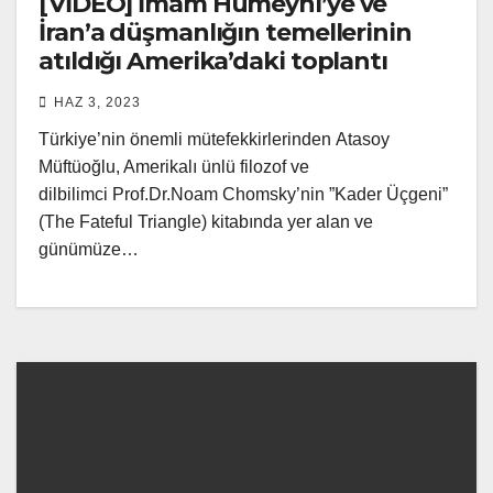
[VİDEO] İmam Humeyni’ye ve
İran’a düşmanlığın temellerinin
atıldığı Amerika’daki toplantı
HAZ 3, 2023
Türkiye’nin önemli mütefekkirlerinden Atasoy
Müftüoğlu, Amerikalı ünlü filozof ve
dilbilimci Prof.Dr.Noam Chomsky’nin ”Kader Üçgeni”
(The Fateful Triangle) kitabında yer alan ve
günümüze…