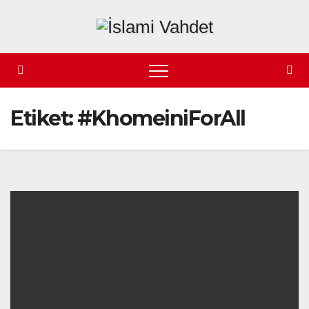
Skip
to
content
Etiket:
#KhomeiniForAll