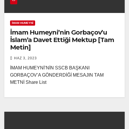
İMAM HUMEYNI
İmam Humeyni’nin Gorbaçov’u
İslam’a Davet Ettiği Mektup [Tam
Metin]
HAZ 3, 2023
İMAM HUMEYNİ’NİN SSCB BAŞKANI
GORBAÇOV’A GÖNDERDİĞİ MESAJIN TAM
METNİ Share List