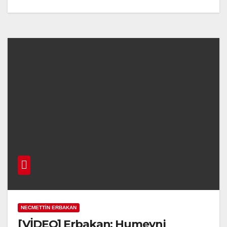
NECMETTIN ERBAKAN
[VİDEO] Erbakan: Humeyni