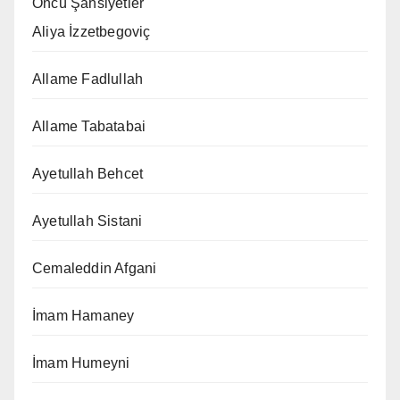
Öncü Şahsiyetler
Aliya İzzetbegoviç
Allame Fadlullah
Allame Tabatabai
Ayetullah Behcet
Ayetullah Sistani
Cemaleddin Afgani
İmam Hamaney
İmam Humeyni