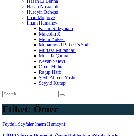
Hasan El Benna
Hasan Nasrallah
Hüseyin Beheşti
İmad Muğniye
İmam Hamaney
Kasım Süleymani
Malcolm X
Metin Yüksel
Muhammed Bakır Es Sadr
Murtaza Mutahhari
Mustafa Çamran
Nevab Safevi
Ömer Muhtar
Ragıp Harb
Şeyh Ahmed Yasin
Seyyid Kutup
Etiket:
Ömer
Faydalı Sayfalar
İmam Humeyni
VİDEO-İmam Humeyni: Ömer Halifeyken “Yanlış bir iş