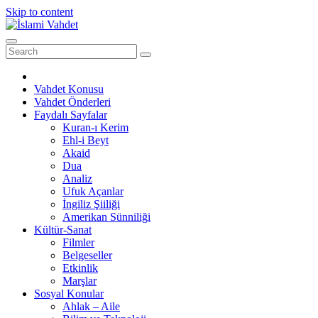
Skip to content
Vahdet Konusu
Vahdet Önderleri
Faydalı Sayfalar
Kuran-ı Kerim
Ehl-i Beyt
Akaid
Dua
Analiz
Ufuk Açanlar
İngiliz Şiiliği
Amerikan Sünniliği
Kültür-Sanat
Filmler
Belgeseller
Etkinlik
Marşlar
Sosyal Konular
Ahlak – Aile