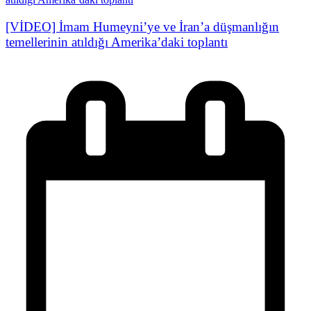
[VİDEO] İmam Humeyni’ye ve İran’a düşmanlığın
temellerinin atıldığı Amerika’daki toplantı