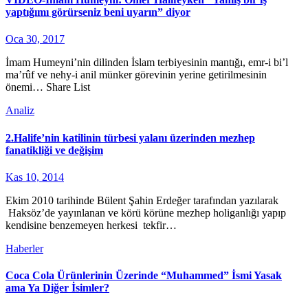
yaptığımı görürseniz beni uyarın” diyor
Oca 30, 2017
İmam Humeyni’nin dilinden İslam terbiyesinin mantığı, emr-i bi’l
ma’rûf ve nehy-i anil münker görevinin yerine getirilmesinin
önemi… Share List
Analiz
2.Halife’nin katilinin türbesi yalanı üzerinden mezhep
fanatikliği ve değişim
Kas 10, 2014
Ekim 2010 tarihinde Bülent Şahin Erdeğer tarafından yazılarak
Haksöz’de yayınlanan ve körü körüne mezhep holiganlığı yapıp
kendisine benzemeyen herkesi tekfir…
Haberler
Coca Cola Ürünlerinin Üzerinde “Muhammed” İsmi Yasak
ama Ya Diğer İsimler?