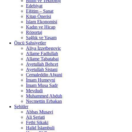
Bilim ve Teknoloji
Edebiyat
Eğitim – Sanat
Kitap Önerisi
İslam Ekonomisi
Kadın ve Hicap
Röportaj
Sağlık ve Yaşam
Öncü Şahsiyetler
Aliya İzzetbegoviç
Allame Fadlullah
Allame Tabatabai
Ayetullah Behcet
Ayetullah Sistani
Cemaleddin Afgani
İmam Humeyni
İmam Musa Sadr
Mevdudi
Muhammed Abduh
Necmettin Erbakan
Şehitler
Abbas Musavi
Ali Şeriati
Fethi Şikaki
Halid İslambuli