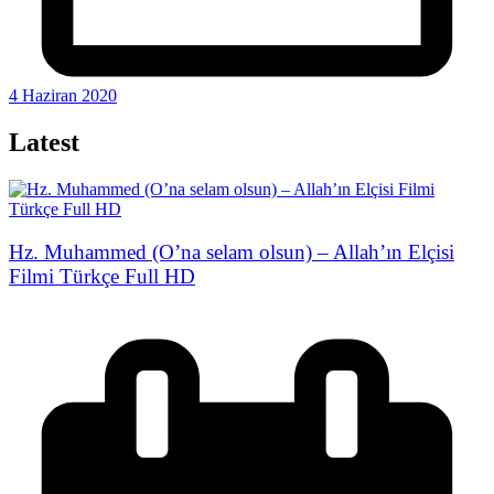
4 Haziran 2020
Latest
Hz. Muhammed (O’na selam olsun) – Allah’ın Elçisi
Filmi Türkçe Full HD