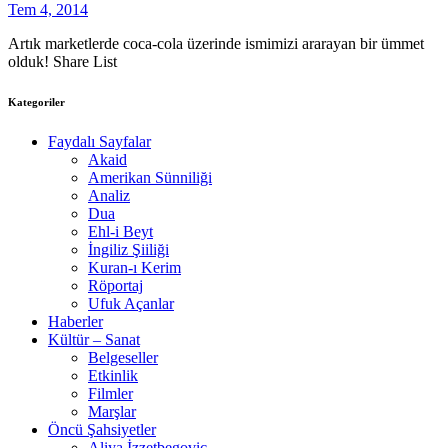
Tem 4, 2014
Artık marketlerde coca-cola üzerinde ismimizi ararayan bir ümmet
olduk! Share List
Kategoriler
Faydalı Sayfalar
Akaid
Amerikan Sünniliği
Analiz
Dua
Ehl-i Beyt
İngiliz Şiiliği
Kuran-ı Kerim
Röportaj
Ufuk Açanlar
Haberler
Kültür – Sanat
Belgeseller
Etkinlik
Filmler
Marşlar
Öncü Şahsiyetler
Aliya İzzetbegoviç