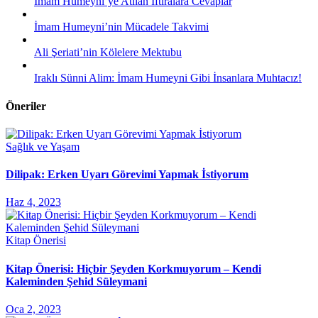
İmam Humeyni’ye Atılan İftiralara Cevaplar
İmam Humeyni’nin Mücadele Takvimi
Ali Şeriati’nin Kölelere Mektubu
Iraklı Sünni Alim: İmam Humeyni Gibi İnsanlara Muhtacız!
Öneriler
Sağlık ve Yaşam
Dilipak: Erken Uyarı Görevimi Yapmak İstiyorum
Haz 4, 2023
Kitap Önerisi
Kitap Önerisi: Hiçbir Şeyden Korkmuyorum – Kendi
Kaleminden Şehid Süleymani
Oca 2, 2023