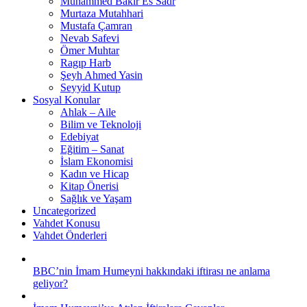
Muhammed Bakır Es Sadr
Murtaza Mutahhari
Mustafa Çamran
Nevab Safevi
Ömer Muhtar
Ragıp Harb
Şeyh Ahmed Yasin
Seyyid Kutup
Sosyal Konular
Ahlak – Aile
Bilim ve Teknoloji
Edebiyat
Eğitim – Sanat
İslam Ekonomisi
Kadın ve Hicap
Kitap Önerisi
Sağlık ve Yaşam
Uncategorized
Vahdet Konusu
Vahdet Önderleri
BBC’nin İmam Humeyni hakkındaki iftirası ne anlama
geliyor?