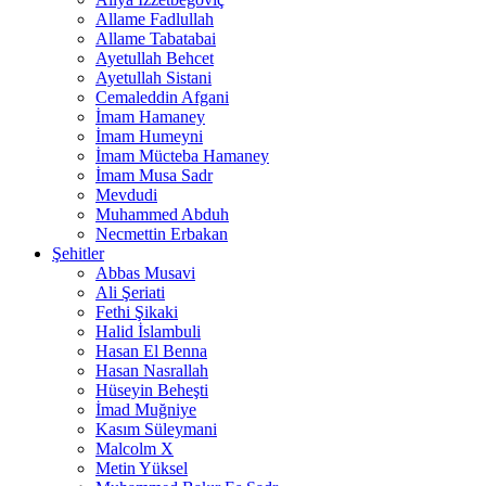
Allame Fadlullah
Allame Tabatabai
Ayetullah Behcet
Ayetullah Sistani
Cemaleddin Afgani
İmam Hamaney
İmam Humeyni
İmam Mücteba Hamaney
İmam Musa Sadr
Mevdudi
Muhammed Abduh
Necmettin Erbakan
Şehitler
Abbas Musavi
Ali Şeriati
Fethi Şikaki
Halid İslambuli
Hasan El Benna
Hasan Nasrallah
Hüseyin Beheşti
İmad Muğniye
Kasım Süleymani
Malcolm X
Metin Yüksel