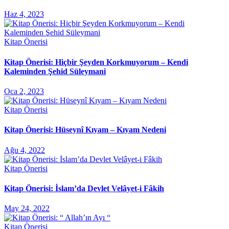
Haz 4, 2023
Kitap Önerisi
Kitap Önerisi: Hiçbir Şeyden Korkmuyorum – Kendi
Kaleminden Şehid Süleymani
Oca 2, 2023
Kitap Önerisi
Kitap Önerisi: Hüseynî Kıyam – Kıyam Nedeni
Ağu 4, 2022
Kitap Önerisi
Kitap Önerisi: İslam’da Devlet Velâyet-i Fâkih
May 24, 2022
Kitap Önerisi