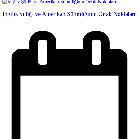
İngiliz Şiiliği ve Amerikan Sünniliğinin Ortak Noktaları