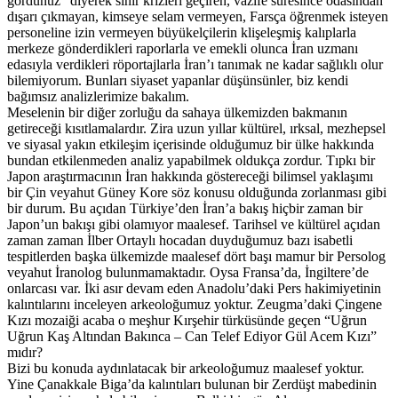
gördünüz” diyerek sinir krizleri geçiren, vazife süresince odasından
dışarı çıkmayan, kimseye selam vermeyen, Farsça öğrenmek isteyen
personeline izin vermeyen büyükelçilerin klişeleşmiş kalıplarla
merkeze gönderdikleri raporlarla ve emekli olunca İran uzmanı
edasıyla verdikleri röportajlarla İran’ı tanımak ne kadar sağlıklı olur
bilemiyorum. Bunları siyaset yapanlar düşünsünler, biz kendi
bağımsız analizlerimize bakalım.
Meselenin bir diğer zorluğu da sahaya ülkemizden bakmanın
getireceği kısıtlamalardır. Zira uzun yıllar kültürel, ırksal, mezhepsel
ve siyasal yakın etkileşim içerisinde olduğumuz bir ülke hakkında
bundan etkilenmeden analiz yapabilmek oldukça zordur. Tıpkı bir
Japon araştırmacının İran hakkında göstereceği bilimsel yaklaşımı
bir Çin veyahut Güney Kore söz konusu olduğunda zorlanması gibi
bir durum. Bu açıdan Türkiye’den İran’a bakış hiçbir zaman bir
Japon’un bakışı gibi olamıyor maalesef. Tarihsel ve kültürel açıdan
zaman zaman İlber Ortaylı hocadan duyduğumuz bazı isabetli
tespitlerden başka ülkemizde maalesef dört başı mamur bir Persolog
veyahut İranolog bulunmamaktadır. Oysa Fransa’da, İngiltere’de
onlarcası var. İki asır devam eden Anadolu’daki Pers hakimiyetinin
kalıntılarını inceleyen arkeoloğumuz yoktur. Zeugma’daki Çingene
Kızı mozaiği acaba o meşhur Kırşehir türküsünde geçen “Uğrun
Uğrun Kaş Altından Bakınca – Can Telef Ediyor Gül Acem Kızı”
mıdır?
Bizi bu konuda aydınlatacak bir arkeoloğumuz maalesef yoktur.
Yine Çanakkale Biga’da kalıntıları bulunan bir Zerdüşt mabedinin