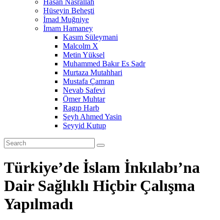
Hasan Nasrallah
Hüseyin Beheşti
İmad Muğniye
İmam Hamaney
Kasım Süleymani
Malcolm X
Metin Yüksel
Muhammed Bakır Es Sadr
Murtaza Mutahhari
Mustafa Çamran
Nevab Safevi
Ömer Muhtar
Ragıp Harb
Şeyh Ahmed Yasin
Seyyid Kutup
Türkiye’de İslam İnkılabı’na
Dair Sağlıklı Hiçbir Çalışma
Yapılmadı