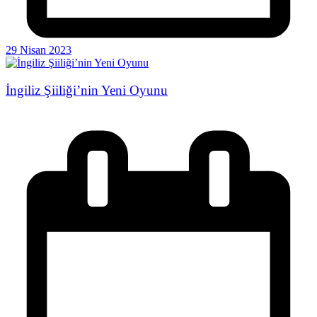
29 Nisan 2023
İngiliz Şiiliği’nin Yeni Oyunu