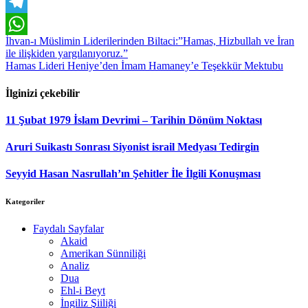
Email
Telegram
İhvan-ı Müslimin Liderilerinden Biltaci:”Hamas, Hizbullah ve İran
WhatsApp
ile ilişkiden yargılanıyoruz.”
Yazı
Hamas Lideri Heniye’den İmam Hamaney’e Teşekkür Mektubu
dolaşımı
İlginizi çekebilir
11 Şubat 1979 İslam Devrimi – Tarihin Dönüm Noktası
Aruri Suikastı Sonrası Siyonist israil Medyası Tedirgin
Seyyid Hasan Nasrullah’ın Şehitler İle İlgili Konuşması
Kategoriler
Faydalı Sayfalar
Akaid
Amerikan Sünniliği
Analiz
Dua
Ehl-i Beyt
İngiliz Şiiliği