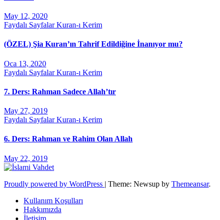
May 12, 2020
Faydalı Sayfalar
Kuran-ı Kerim
(ÖZEL) Şia Kuran’ın Tahrif Edildiğine İnanıyor mu?
Oca 13, 2020
Faydalı Sayfalar
Kuran-ı Kerim
7. Ders: Rahman Sadece Allah’tır
May 27, 2019
Faydalı Sayfalar
Kuran-ı Kerim
6. Ders: Rahman ve Rahim Olan Allah
May 22, 2019
Proudly powered by WordPress
|
Theme: Newsup by
Themeansar
.
Kullanım Koşulları
Hakkımızda
İletişim