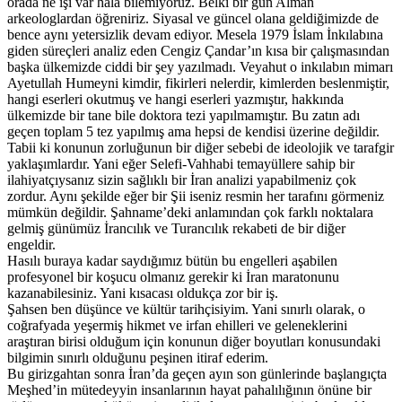
orada ne işi var hala bilemiyoruz. Belki bir gün Alman
arkeologlardan öğreniriz. Siyasal ve güncel olana geldiğimizde de
bence aynı yetersizlik devam ediyor. Mesela 1979 İslam İnkılabına
giden süreçleri analiz eden Cengiz Çandar’ın kısa bir çalışmasından
başka ülkemizde ciddi bir şey yazılmadı. Veyahut o inkılabın mimarı
Ayetullah Humeyni kimdir, fikirleri nelerdir, kimlerden beslenmiştir,
hangi eserleri okutmuş ve hangi eserleri yazmıştır, hakkında
ülkemizde bir tane bile doktora tezi yapılmamıştır. Bu zatın adı
geçen toplam 5 tez yapılmış ama hepsi de kendisi üzerine değildir.
Tabii ki konunun zorluğunun bir diğer sebebi de ideolojik ve tarafgir
yaklaşımlardır. Yani eğer Selefi-Vahhabi temayüllere sahip bir
ilahiyatçıysanız sizin sağlıklı bir İran analizi yapabilmeniz çok
zordur. Aynı şekilde eğer bir Şii iseniz resmin her tarafını görmeniz
mümkün değildir. Şahname’deki anlamından çok farklı noktalara
gelmiş günümüz İrancılık ve Turancılık rekabeti de bir diğer
engeldir.
Hasılı buraya kadar saydığımız bütün bu engelleri aşabilen
profesyonel bir koşucu olmanız gerekir ki İran maratonunu
kazanabilesiniz. Yani kısacası oldukça zor bir iş.
Şahsen ben düşünce ve kültür tarihçisiyim. Yani sınırlı olarak, o
coğrafyada yeşermiş hikmet ve irfan ehilleri ve geleneklerini
araştıran birisi olduğum için konunun diğer boyutları konusundaki
bilgimin sınırlı olduğunu peşinen itiraf ederim.
Bu girizgahtan sonra İran’da geçen ayın son günlerinde başlangıçta
Meşhed’in mütedeyyin insanlarının hayat pahalılığının önüne bir