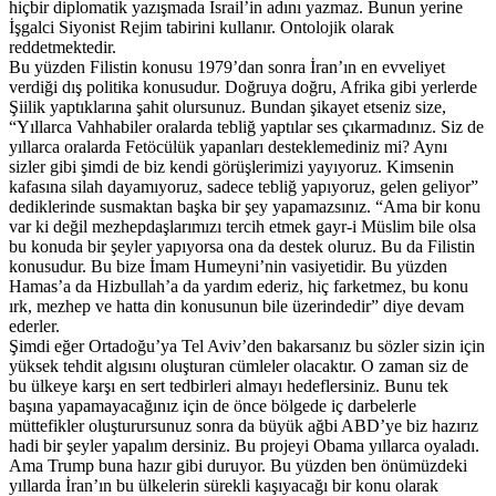
hiçbir diplomatik yazışmada İsrail’in adını yazmaz. Bunun yerine
İşgalci Siyonist Rejim tabirini kullanır. Ontolojik olarak
reddetmektedir.
Bu yüzden Filistin konusu 1979’dan sonra İran’ın en evveliyet
verdiği dış politika konusudur. Doğruya doğru, Afrika gibi yerlerde
Şiilik yaptıklarına şahit olursunuz. Bundan şikayet etseniz size,
“Yıllarca Vahhabiler oralarda tebliğ yaptılar ses çıkarmadınız. Siz de
yıllarca oralarda Fetöcülük yapanları desteklemediniz mi? Aynı
sizler gibi şimdi de biz kendi görüşlerimizi yayıyoruz. Kimsenin
kafasına silah dayamıyoruz, sadece tebliğ yapıyoruz, gelen geliyor”
dediklerinde susmaktan başka bir şey yapamazsınız. “Ama bir konu
var ki değil mezhepdaşlarımızı tercih etmek gayr-i Müslim bile olsa
bu konuda bir şeyler yapıyorsa ona da destek oluruz. Bu da Filistin
konusudur. Bu bize İmam Humeyni’nin vasiyetidir. Bu yüzden
Hamas’a da Hizbullah’a da yardım ederiz, hiç farketmez, bu konu
ırk, mezhep ve hatta din konusunun bile üzerindedir” diye devam
ederler.
Şimdi eğer Ortadoğu’ya Tel Aviv’den bakarsanız bu sözler sizin için
yüksek tehdit algısını oluşturan cümleler olacaktır. O zaman siz de
bu ülkeye karşı en sert tedbirleri almayı hedeflersiniz. Bunu tek
başına yapamayacağınız için de önce bölgede iç darbelerle
müttefikler oluşturursunuz sonra da büyük ağbi ABD’ye biz hazırız
hadi bir şeyler yapalım dersiniz. Bu projeyi Obama yıllarca oyaladı.
Ama Trump buna hazır gibi duruyor. Bu yüzden ben önümüzdeki
yıllarda İran’ın bu ülkelerin sürekli kaşıyacağı bir konu olarak