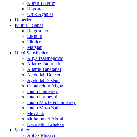
Kuran-ı Kerim
Röportaj
Ufuk Açanlar
Haberler
Kültür – Sanat
Belgeseller
Etkinlik
Filmler
Marşlar
Öncü Şahsiyetler
Aliya İzzetbegoviç
Allame Fadlullah
Allame Tabatabai
Ayetullah Behcet
Ayetullah Sistani
Cemaleddin Afgani
İmam Hamaney
İmam Humeyni
İmam Mücteba Hamaney
İmam Musa Sadr
Mevdudi
Muhammed Abduh
Necmettin Erbakan
Şehitler
Abbas Musavi