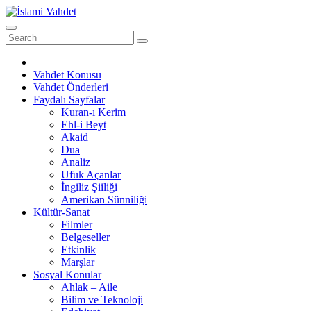
Skip
to
content
Vahdet Konusu
Vahdet Önderleri
Faydalı Sayfalar
Kuran-ı Kerim
Ehl-i Beyt
Akaid
Dua
Analiz
Ufuk Açanlar
İngiliz Şiiliği
Amerikan Sünniliği
Kültür-Sanat
Filmler
Belgeseller
Etkinlik
Marşlar
Sosyal Konular
Ahlak – Aile
Bilim ve Teknoloji