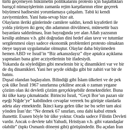
türlü geçemeyen hükümetin politikalarını protesto için başlattıkları
barışçıl nümayişlerinin zamanla rejim karşıtlarının eline geçerek
büyümesi hadisesini yorumlamaya çalışalım. Tabii ki kendi
zaviyemizden. Yani hata-sevap bize ait.
Olayların ileriki günlerinde camilere saldırı, kendi kıyafetleri ile
yolda yürüyen iki genç din adamının dövülmesi, mütesettir bazı
bayanlara saldırılması, İran bayrağında yer alan Allah yazısının
kesilip atılması v.b. gibi doğrudan dini hedef alan tavır ve tutumlar
sergilenmesi olayı sadece ekonomik problemleri protesto olmaktan
öteye taşıyan uygulamalar olmuştur. Olaylar daha büyümeden
hemen ABD ve İsrail’in “Biz arkanızdayız” diye aptalca açıklama
yapmaları bana göre acziyetlerinin bir ifadesiydi.
Yukarıda da söylediğim gibi meselenin bir iç dinamikleri var ve bir
de dış dinamikleri. Yani her şeyde olduğu gibi bir zahiri var bir de
batını.
Dışsal olandan başlayalım. Bilindiği gibi İslam ülkeleri ve de pek
çok ülke İsrail 1967 sınırlarına çekilirse ancak o zaman yegane
çözüm olan iki devletli çözüm gerçekleşebilir demektedirler. Buna
iki ülke karşı çıkmaktadır. Birincisi İsrail, “Geçti Bor’un pazarı sür
eşeği Niğde’ye” kabilinden cevaplar vererek bu görüşte olanlarla
adeta alay etmektedir. İkinci karşı gelen ülke ise bu sefer tam aksi
yönden İran’dır: “Ne demek 67 sınırları, onu dahi kabul etmek
ihanettir. Esasen böyle bir ülke yoktur. Orada sadece Filistin Devleti
vardır. Ancak o devlete tabi Yahudi, Hristiyan v.b. gibi vatandaşlar
olabilir” (tıpkı Osmanlı dönemi gibi) görüşündedir. Bu açıdan İran