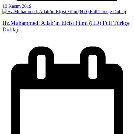
10 Kasım 2019
Hz.Muhammed: Allah’ın Elçisi Filmi (HD) Full Türkçe
Dublaj