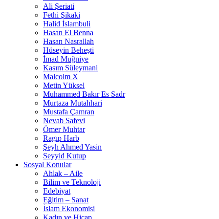
Ali Şeriati
Fethi Şikaki
Halid İslambuli
Hasan El Benna
Hasan Nasrallah
Hüseyin Beheşti
İmad Muğniye
Kasım Süleymani
Malcolm X
Metin Yüksel
Muhammed Bakır Es Sadr
Murtaza Mutahhari
Mustafa Çamran
Nevab Safevi
Ömer Muhtar
Ragıp Harb
Şeyh Ahmed Yasin
Seyyid Kutup
Sosyal Konular
Ahlak – Aile
Bilim ve Teknoloji
Edebiyat
Eğitim – Sanat
İslam Ekonomisi
Kadın ve Hicap