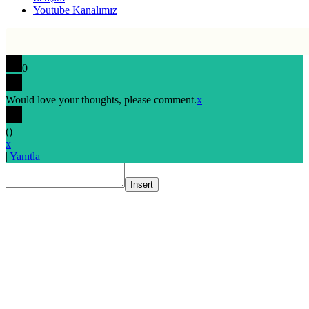
Youtube Kanalımız
0
Would love your thoughts, please comment.
x
(
)
x
|
Yanıtla
Insert