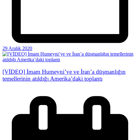
29 Aralık 2020
[VİDEO] İmam Humeyni’ye ve İran’a düşmanlığın
temellerinin atıldığı Amerika’daki toplantı