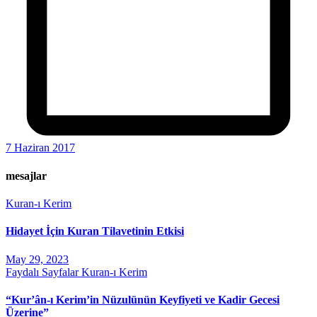
7 Haziran 2017
mesajlar
Kuran-ı Kerim
Hidayet İçin Kuran Tilavetinin Etkisi
May 29, 2023
Faydalı Sayfalar
Kuran-ı Kerim
“Kur’ân-ı Kerim’in Nüzulünün Keyfiyeti ve Kadir Gecesi
Üzerine”