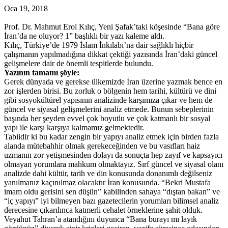
Oca 19, 2018
Prof. Dr. Mahmut Erol Kılıç, Yeni Şafak’taki köşesinde “Bana göre
İran’da ne oluyor? 1” başlıklı bir yazı kaleme aldı.
Kılıç, Türkiye’de 1979 İslam İnkılabı’na dair sağlıklı hiçbir
çalışmanın yapılmadığına dikkat çektiği yazısında İran’daki güncel
gelişmelere dair de önemli tespitlerde bulundu.
Yazının tamamı şöyle:
Gerek dünyada ve gerekse ülkemizde İran üzerine yazmak bence en
zor işlerden birisi. Bu zorluk o bölgenin hem tarihi, kültürü ve dini
gibi sosyokültürel yapısının analizinde karşımıza çıkar ve hem de
güncel ve siyasal gelişmelerini analiz etmede. Bunun sebeplerinin
başında her şeyden evvel çok boyutlu ve çok katmanlı bir sosyal
yapı ile karşı karşıya kalmamız gelmektedir.
Tabiidir ki bu kadar zengin bir yapıyı analiz etmek için birden fazla
alanda mütebahhir olmak gerekeceğinden ve bu vasıfları haiz
uzmanın zor yetişmesinden dolayı da sonuçta hep zayıf ve kapsayıcı
olmayan yorumlara mahkum olmaktayız. Sırf güncel ve siyasal olanı
analizde dahi kültür, tarih ve din konusunda donanımlı değilseniz
yanılmanız kaçınılmaz olacaktır İran konusunda. “Bekri Mustafa
imam oldu gerisini sen düşün” kabilinden sahaya “dıştan bakan” ve
“iç yapıyı” iyi bilmeyen bazı gazetecilerin yorumları bilimsel analiz
derecesine çıkarılınca katmerli cehalet örneklerine şahit olduk.
Veyahut Tahran’a atandığını duyunca “Bana burayı mı layık