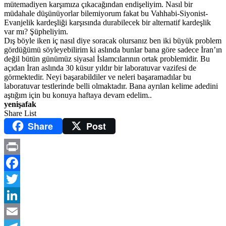
mütemadiyen karşımıza çıkacağından endişeliyim. Nasıl bir
müdahale düşünüyorlar bilemiyorum fakat bu Vahhabi-Siyonist-
Evanjelik kardeşliği karşısında durabilecek bir alternatif kardeşlik
var mı? Şüpheliyim.
Dış böyle iken iç nasıl diye soracak olursanız ben iki büyük problem
gördüğümü söyleyebilirim ki aslında bunlar bana göre sadece İran’ın
değil bütün günümüz siyasal İslamcılarının ortak problemidir. Bu
açıdan İran aslında 30 küsur yıldır bir laboratuvar vazifesi de
görmektedir. Neyi başarabildiler ve neleri başaramadılar bu
laboratuvar testlerinde belli olmaktadır. Bana ayrılan kelime adedini
aştığım için bu konuya haftaya devam edelim..
yenişafak
Share List
Share
Post
Print
Facebook
Twitter
LinkedIn