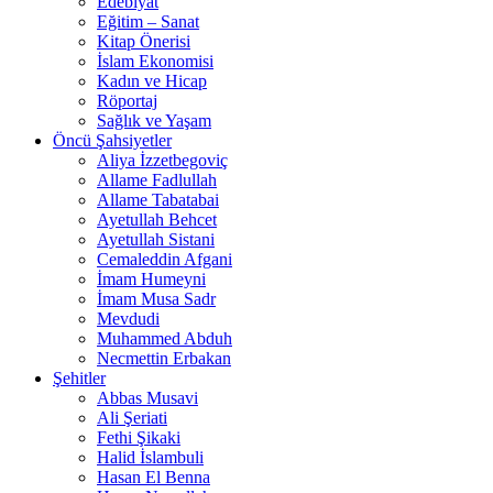
Edebiyat
Eğitim – Sanat
Kitap Önerisi
İslam Ekonomisi
Kadın ve Hicap
Röportaj
Sağlık ve Yaşam
Öncü Şahsiyetler
Aliya İzzetbegoviç
Allame Fadlullah
Allame Tabatabai
Ayetullah Behcet
Ayetullah Sistani
Cemaleddin Afgani
İmam Humeyni
İmam Musa Sadr
Mevdudi
Muhammed Abduh
Necmettin Erbakan
Şehitler
Abbas Musavi
Ali Şeriati
Fethi Şikaki
Halid İslambuli
Hasan El Benna