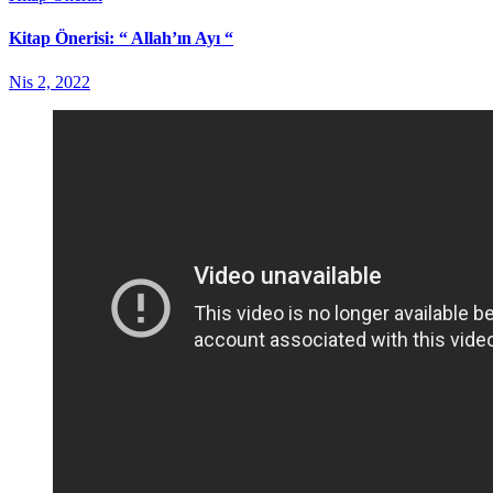
Kitap Önerisi: “ Allah’ın Ayı “
Nis 2, 2022