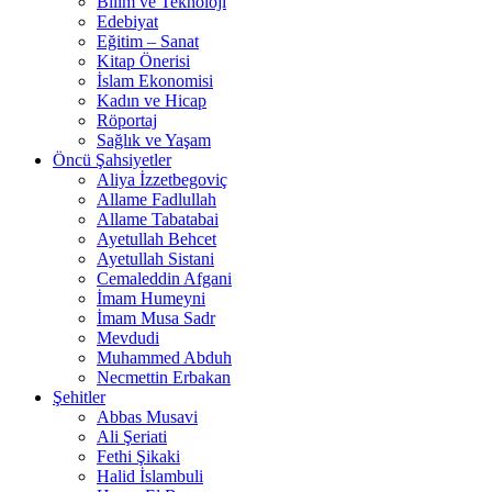
Bilim ve Teknoloji
Edebiyat
Eğitim – Sanat
Kitap Önerisi
İslam Ekonomisi
Kadın ve Hicap
Röportaj
Sağlık ve Yaşam
Öncü Şahsiyetler
Aliya İzzetbegoviç
Allame Fadlullah
Allame Tabatabai
Ayetullah Behcet
Ayetullah Sistani
Cemaleddin Afgani
İmam Humeyni
İmam Musa Sadr
Mevdudi
Muhammed Abduh
Necmettin Erbakan
Şehitler
Abbas Musavi
Ali Şeriati
Fethi Şikaki
Halid İslambuli