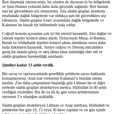
Ben abartmak istemiyorum, bu yüzden de diyorum ki bu bölgelerde
ve Şam-Humus yolunda daha fazla güvenlik sağlandı. Ben burada
tam bir güvenlikten söz etmiyorum. Zira silahlı gruplar, kentlerin
etrafındaki dağlık bölgelerde var oldukça tam bir güvenlikten söz
edemeyiz. Silahlı gruplar Arsel civarındaki dağlık bölgelerde ve
Kalamun’un küçük bir bölümünde hala varlar.
Coğrafi konum açısından çok iyi bir menzil kazanıldı. Zira dağlar ve
yüksek tepeler kontrol altına alındı. Dolayısıyla Musa, el-Bustan,
Baruh ve Abdulhalık tepeleri kontrol altına alındıktan sonra daha
fazla hakimiyet kazanıldı. Suriye ordusu ve Direniş mücahitleri
geniş bir alanda görüş ve ateş altına alma üstünlüğü elde etti ve
silahlı grupların hareketliliği sınırlandı.
Şimdiye kadar 13 şehit verdik
Biz savaş ve operasyonlarda genellikle şehitlerin sayısı hakkında
konuşmuyoruz. Ama izin verirseniz Kalamun’u bundan istisna
tutalım. Zira daha çatışmaların başladığı gün Lübnan’da ve diğer
yerlerde silahlı grupları destekleyen medya, Hizbullah’ın 40 şehit
verdiğini söylediler. Biz iki ya da üç gün sonra şehitlerimizin
sayısının 3’e ulaştığını açıkladık.
Silahlı grupları destekleyen Lübnan ve Arap medyası, Hizbullah’ın
şehitlerine her gün 10, 15 veya 30 ilave yaptılar ve on gün içinde