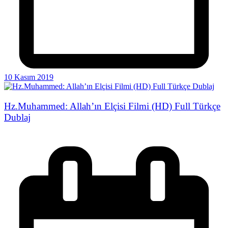
10 Kasım 2019
Hz.Muhammed: Allah’ın Elçisi Filmi (HD) Full Türkçe
Dublaj