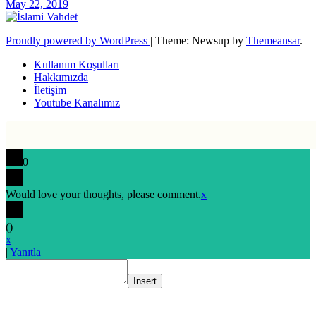
May 22, 2019
Proudly powered by WordPress
|
Theme: Newsup by
Themeansar
.
Kullanım Koşulları
Hakkımızda
İletişim
Youtube Kanalımız
0
Would love your thoughts, please comment.
x
(
)
x
|
Yanıtla
Insert