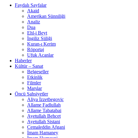
Faydalı Sayfalar
Akaid
Amerikan Sünniliği
Analiz
Dua
Ehl-i Beyt
İngiliz Şiiliği
Kuran-ı Kerim
Röportaj
Ufuk Açanlar
Haberler
Kültür – Sanat
Belgeseller
Etkinlik
Filmler
Marşlar
Öncü Şahsiyetler
Aliya İzzetbegoviç
Allame Fadlullah
Allame Tabatabai
Ayetullah Behcet
Ayetullah Sistani
Cemaleddin Afgani
İmam Hamaney