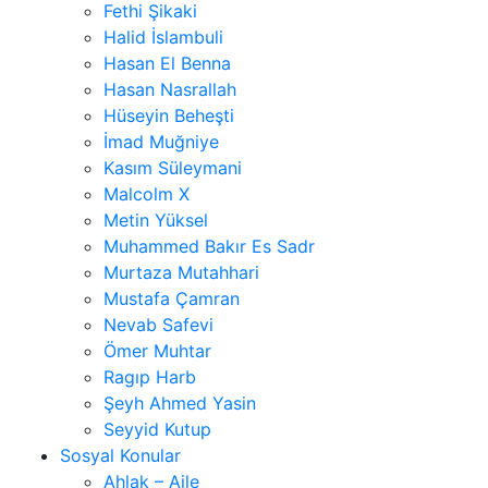
Fethi Şikaki
Halid İslambuli
Hasan El Benna
Hasan Nasrallah
Hüseyin Beheşti
İmad Muğniye
Kasım Süleymani
Malcolm X
Metin Yüksel
Muhammed Bakır Es Sadr
Murtaza Mutahhari
Mustafa Çamran
Nevab Safevi
Ömer Muhtar
Ragıp Harb
Şeyh Ahmed Yasin
Seyyid Kutup
Sosyal Konular
Ahlak – Aile