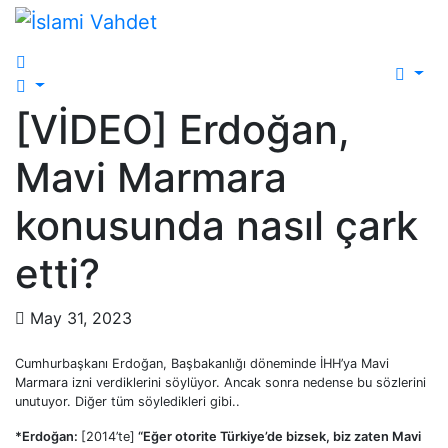
Skip
to
content
[VİDEO] Erdoğan,
Mavi Marmara
konusunda nasıl çark
etti?
May 31, 2023
Cumhurbaşkanı Erdoğan, Başbakanlığı döneminde İHH’ya Mavi
Marmara izni verdiklerini söylüyor. Ancak sonra nedense bu sözlerini
unutuyor. Diğer tüm söyledikleri gibi..
*Erdoğan:
[2014’te]
“Eğer otorite Türkiye’de bizsek, biz zaten Mavi