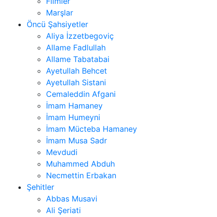
Filmler
Marşlar
Öncü Şahsiyetler
Aliya İzzetbegoviç
Allame Fadlullah
Allame Tabatabai
Ayetullah Behcet
Ayetullah Sistani
Cemaleddin Afgani
İmam Hamaney
İmam Humeyni
İmam Mücteba Hamaney
İmam Musa Sadr
Mevdudi
Muhammed Abduh
Necmettin Erbakan
Şehitler
Abbas Musavi
Ali Şeriati