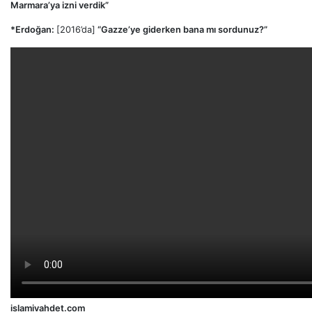
Marmara’ya izni verdik”
*Erdoğan:
[2016’da]
“Gazze’ye giderken bana mı sordunuz?”
islamivahdet.com