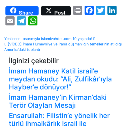
Print
Facebo
Twitt
Li
Share
Post
Email
Telegram
WhatsApp
Yazı
Yenilenen tasarımıyla islamivahdet.com 10 yaşında!
[VİDEO] İmam Humeyni’ye ve İran’a düşmanlığın temellerinin atıldığı
dolaşımı
Amerika’daki toplantı
İlginizi çekebilir
İmam Hamaney Katil israil’e
meydan okudu: “Ali, Zulfikâr’ıyla
Hayber’e dönüyor!”
İmam Hamaney’in Kirman’daki
Terör Olayları Mesajı
Ensarullah: Filistin’e yönelik her
türlü ihmalkârlık İsrail ile