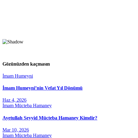
Gözünüzden kaçmasın
İmam Humeyni
İmam Humeyni’nin Vefat Yıl Dönümü
Haz 4, 2026
İmam Mücteba Hamaney
Ayetullah Seyyid Mücteba Hamaney Kimdir?
Mar 10, 2026
İmam Mücteba Hamaney