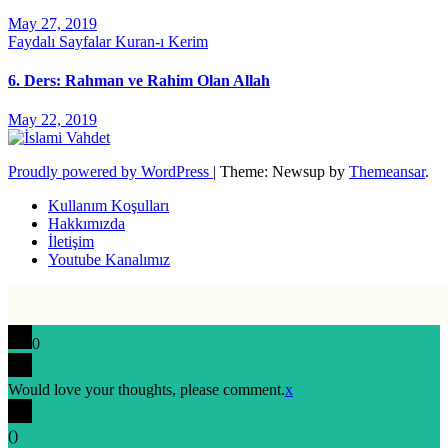
May 27, 2019
Faydalı Sayfalar
Kuran-ı Kerim
6. Ders: Rahman ve Rahim Olan Allah
May 22, 2019
Proudly powered by WordPress
|
Theme: Newsup by
Themeansar
.
Kullanım Koşulları
Hakkımızda
İletişim
Youtube Kanalımız
0
Would love your thoughts, please comment.
x
(
)