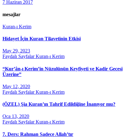
7 Haziran 2017
mesajlar
Kuran-ı Kerim
Hidayet İçin Kuran Tilavetinin Etkisi
May 29, 2023
Faydalı Sayfalar
Kuran-ı Kerim
“Kur’ân-ı Kerim’in Nüzulünün Keyfiyeti ve Kadir Gecesi
Üzerine”
May 12, 2020
Faydalı Sayfalar
Kuran-ı Kerim
(ÖZEL) Şia Kuran’ın Tahrif Edildiğine İnanıyor mu?
Oca 13, 2020
Faydalı Sayfalar
Kuran-ı Kerim
7. Ders: Rahman Sadece Allah’tır