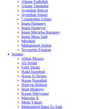
Allame Fadlullah
Allame Tabatabai
Ayetullah Behcet
Ayetullah Sistani
Cemaleddin Afgani
İmam Hamaney
İmam Humeyni
İmam Mücteba Hamaney
İmam Musa Sadr
Mevdudi
Muhammed Abduh
Necmettin Erbakan
Şehitler
Abbas Musavi
Ali Şeriati
Fethi Şikaki
Halid İslambuli
Hasan El Benna
Hasan Nasrallah
Hüseyin Beheşti
İmad Muğniye
Kasım Süleymani
Malcolm X
Metin Yüksel
Muhammed Bakır Es Sadr