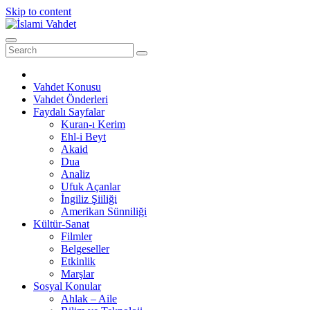
Skip to content
Vahdet Konusu
Vahdet Önderleri
Faydalı Sayfalar
Kuran-ı Kerim
Ehl-i Beyt
Akaid
Dua
Analiz
Ufuk Açanlar
İngiliz Şiiliği
Amerikan Sünniliği
Kültür-Sanat
Filmler
Belgeseller
Etkinlik
Marşlar
Sosyal Konular
Ahlak – Aile