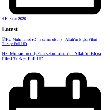
4 Haziran 2020
Latest
Hz. Muhammed (O’na selam olsun) – Allah’ın Elçisi
Filmi Türkçe Full HD