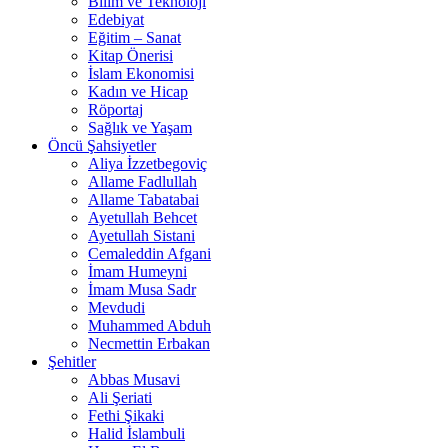
Bilim ve Teknoloji
Edebiyat
Eğitim – Sanat
Kitap Önerisi
İslam Ekonomisi
Kadın ve Hicap
Röportaj
Sağlık ve Yaşam
Öncü Şahsiyetler
Aliya İzzetbegoviç
Allame Fadlullah
Allame Tabatabai
Ayetullah Behcet
Ayetullah Sistani
Cemaleddin Afgani
İmam Humeyni
İmam Musa Sadr
Mevdudi
Muhammed Abduh
Necmettin Erbakan
Şehitler
Abbas Musavi
Ali Şeriati
Fethi Şikaki
Halid İslambuli