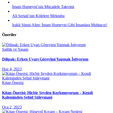
İmam Humeyni’nin Mücadele Takvimi
Ali Şeriati’nin Kölelere Mektubu
Iraklı Sünni Alim: İmam Humeyni Gibi İnsanlara Muhtacız!
Öneriler
Sağlık ve Yaşam
Dilipak: Erken Uyarı Görevimi Yapmak İstiyorum
Haz 4, 2023
Kitap Önerisi
Kitap Önerisi: Hiçbir Şeyden Korkmuyorum – Kendi
Kaleminden Şehid Süleymani
Oca 2, 2023