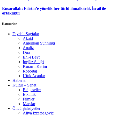
Ensarullah: Filistin’e yönelik her türlü ihmalkârlık İsrail ile
ortaklıktır
Kategoriler
Faydalı Sayfalar
Akaid
Amerikan Sünniliği
Analiz
Dua
Ehl-i Beyt
İngiliz Şiiliği
Kuran-ı Kerim
Röportaj
Ufuk Açanlar
Haberler
Kültür – Sanat
Belgeseller
Etkinlik
Filmler
Marşlar
Öncü Şahsiyetler
Aliya İzzetbegoviç