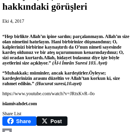
hakkındaki görüşleri
Eki 4, 2017
“Hep birlikte Allah’ın ipine sarılın; parçalanmayın. Allah’ın size
olan nimetini hatırlayın. Hani birbirinize düşmandınız; O,
kalplerinizi birbirine kaynaştırdı da O’nun nimeti sayesinde
kardeş oldunuz ve bir ateş uçurumunun kenarındaydınız; O,
sizi oradan kurtardı.Allah, hidayet bulasınız diye işte böyle
ayetlerini size açıklıyor.”
(Âl-i İmrân Suresi 103. Ayet)
“Muhakkak; müminler, ancak kardeştirler.Öyleyse;
kardeşlerinizin arasını düzeltin ve Allah’tan korkun ki, size
rahmet edilsin.”
(Hucurat suresi,10.ayet)
https://www.youtube.com/watch?v=JRtxKvR–0o
islamivahdet.com
Share List
Share
Post