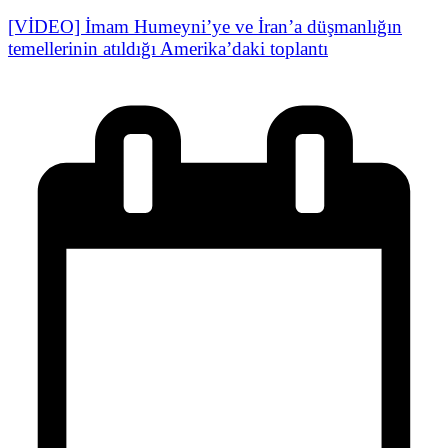
[VİDEO] İmam Humeyni’ye ve İran’a düşmanlığın
temellerinin atıldığı Amerika’daki toplantı