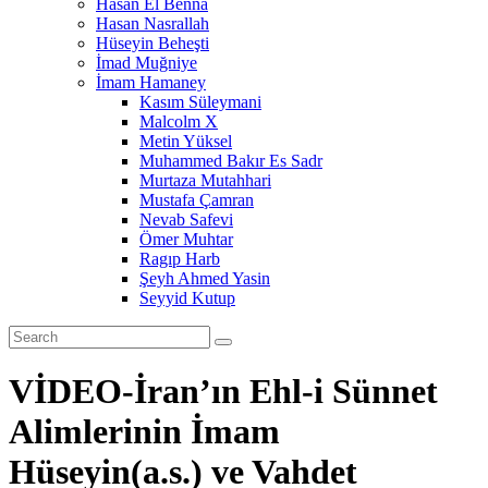
Hasan El Benna
Hasan Nasrallah
Hüseyin Beheşti
İmad Muğniye
İmam Hamaney
Kasım Süleymani
Malcolm X
Metin Yüksel
Muhammed Bakır Es Sadr
Murtaza Mutahhari
Mustafa Çamran
Nevab Safevi
Ömer Muhtar
Ragıp Harb
Şeyh Ahmed Yasin
Seyyid Kutup
VİDEO-İran’ın Ehl-i Sünnet
Alimlerinin İmam
Hüseyin(a.s.) ve Vahdet