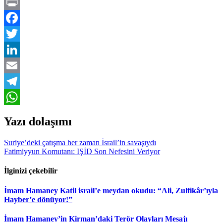
Print
Facebook
Twitter
LinkedIn
Email
Telegram
WhatsApp
Yazı dolaşımı
Suriye’deki çatışma her zaman İsrail’in savaşıydı
Fatimiyyun Komutanı: IŞİD Son Nefesini Veriyor
İlginizi çekebilir
İmam Hamaney Katil israil’e meydan okudu: “Ali, Zulfikâr’ıyla
Hayber’e dönüyor!”
İmam Hamaney’in Kirman’daki Terör Olayları Mesajı