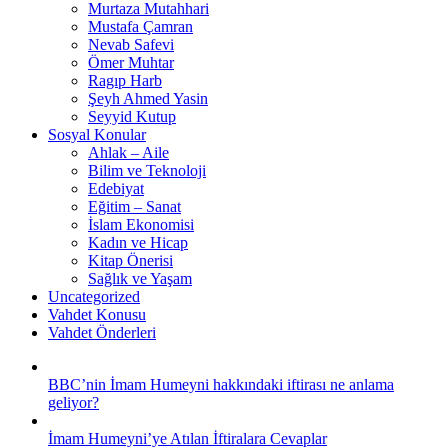
Murtaza Mutahhari
Mustafa Çamran
Nevab Safevi
Ömer Muhtar
Ragıp Harb
Şeyh Ahmed Yasin
Seyyid Kutup
Sosyal Konular
Ahlak – Aile
Bilim ve Teknoloji
Edebiyat
Eğitim – Sanat
İslam Ekonomisi
Kadın ve Hicap
Kitap Önerisi
Sağlık ve Yaşam
Uncategorized
Vahdet Konusu
Vahdet Önderleri
BBC’nin İmam Humeyni hakkındaki iftirası ne anlama
geliyor?
İmam Humeyni’ye Atılan İftiralara Cevaplar