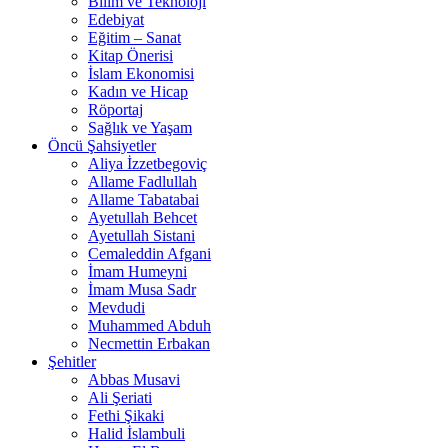
Bilim ve Teknoloji
Edebiyat
Eğitim – Sanat
Kitap Önerisi
İslam Ekonomisi
Kadın ve Hicap
Röportaj
Sağlık ve Yaşam
Öncü Şahsiyetler
Aliya İzzetbegoviç
Allame Fadlullah
Allame Tabatabai
Ayetullah Behcet
Ayetullah Sistani
Cemaleddin Afgani
İmam Humeyni
İmam Musa Sadr
Mevdudi
Muhammed Abduh
Necmettin Erbakan
Şehitler
Abbas Musavi
Ali Şeriati
Fethi Şikaki
Halid İslambuli