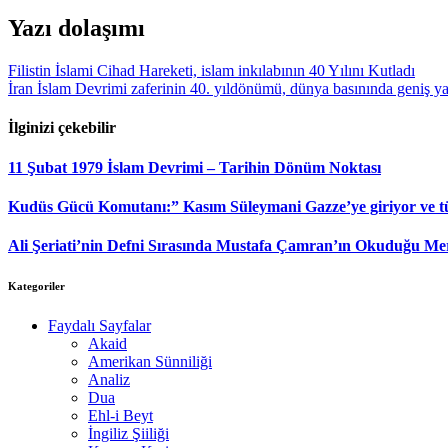
WhatsApp
Yazı dolaşımı
Filistin İslami Cihad Hareketi, islam inkılabının 40 Yılını Kutladı
İran İslam Devrimi zaferinin 40. yıldönümü, dünya basınında geniş y
İlginizi çekebilir
11 Şubat 1979 İslam Devrimi – Tarihin Dönüm Noktası
Kudüs Gücü Komutanı:” Kasım Süleymani Gazze’ye giriyor ve tüne
Ali Şeriati’nin Defni Sırasında Mustafa Çamran’ın Okuduğu Me
Kategoriler
Faydalı Sayfalar
Akaid
Amerikan Sünniliği
Analiz
Dua
Ehl-i Beyt
İngiliz Şiiliği