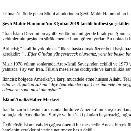
Lübnan’ın önde gelen Sünni alimlerinden Şeyh Mahir Hammud bu haft
Şeyh Mahir Hammud’un 8 Şubat 2019 tarihli hutbesi şu şekilde:
“İran İslam Devrimi bu ay 40. yıldönümünü geride bırakıyor. Şunu açı
vehimlerinin peşinden sürüklenenler bunu göremiyorlar. Bu noktada i
Birincisi; “İsrail’in yok olması” ilkesi başta olmak üzere belli başlı 
gereğidir:
“…Eğer O’ndan yüz çevirecek olursanız, yerinize başka bir t
Mısır 1978 yılının sonlarında Arap-İsrail Savaşından çekildi ve 1979 
yalnızca 4 ay var. İran, Filistin meselesine ciddiyetle ve kararlılıkla sarı
İkincisi; bölgede Amerika’ya karşı mücadele etme hususu Allahu Teal
edin ve Tâğut’tan sakının’ diye (emretmeleri için) her ümmete bir peyg
edenlerin sonu nasıl olmuştur!”
İslâmî Analiz/Haber Merkezi
İran bu zorlu ilkesinin arkasında durdu ve Amerika’nın karşı koyulam
sonuçlandı. Amerika’nın Suriye ve Irak’taki planları başarısızlığa uğr
Üçüncüsü; İslami vahdet çağrısı önemli bir meseledir. Ancak birçok ü
hamlenin gereklerini yerine getirmeye hazır değil.