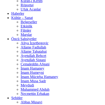
Kuran-ı Kerim
Röportaj
Ufuk Açanlar
Haberler
Kültür – Sanat
Belgeseller
Etkinlik
Filmler
Marşlar
Öncü Şahsiyetler
Aliya İzzetbegoviç
Allame Fadlullah
Allame Tabatabai
Ayetullah Behcet
Ayetullah Sistani
Cemaleddin Afgani
İmam Hamaney
İmam Humeyni
İmam Mücteba Hamaney
İmam Musa Sadr
Mevdudi
Muhammed Abduh
Necmettin Erbakan
Şehitler
Abbas Musavi