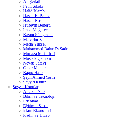
Ali Şeriati
Fethi Şikaki
Halid İslambuli
Hasan El Benna
Hasan Nasrallah
Hüseyin Beheşti
İmad Muğniye
Kasım Süleymani
Malcolm X
Metin Yüksel
Muhammed Bakır Es Sadr
Murtaza Mutahhari
Mustafa Çamran
Nevab Safevi
Ömer Muhtar
Ragıp Harb
Şeyh Ahmed Yasin
Seyyid Kutup
Sosyal Konular
Ahlak – Aile
Bilim ve Teknoloji
Edebiyat
Eğitim – Sanat
İslam Ekonomisi
Kadın ve Hicap