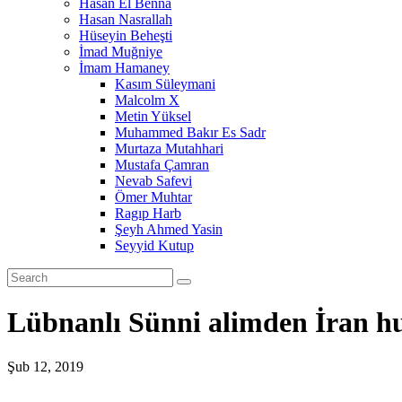
Hasan El Benna
Hasan Nasrallah
Hüseyin Beheşti
İmad Muğniye
İmam Hamaney
Kasım Süleymani
Malcolm X
Metin Yüksel
Muhammed Bakır Es Sadr
Murtaza Mutahhari
Mustafa Çamran
Nevab Safevi
Ömer Muhtar
Ragıp Harb
Şeyh Ahmed Yasin
Seyyid Kutup
Lübnanlı Sünni alimden İran hut
Şub 12, 2019