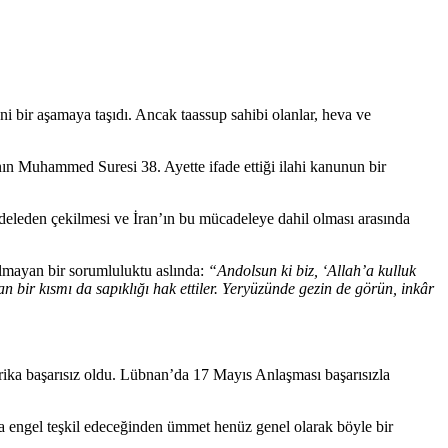
i bir aşamaya taşıdı. Ancak taassup sahibi olanlar, heva ve
a’nın Muhammed Suresi 38. Ayette ifade ettiği ilahi kanunun bir
adeleden çekilmesi ve İran’ın bu mücadeleye dahil olması arasında
olmayan bir sorumluluktu aslında:
“Andolsun ki biz, ‘Allah’a kulluk
n bir kısmı da sapıklığı hak ettiler. Yeryüzünde gezin de görün, inkâr
rika başarısız oldu. Lübnan’da 17 Mayıs Anlaşması başarısızla
na engel teşkil edeceğinden ümmet henüz genel olarak böyle bir