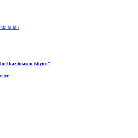
ankı buldu
l kazılmasını istiyor.”
rsiye