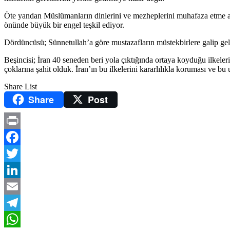
Öte yandan Müslümanların dinlerini ve mezheplerini muhafaza etme ad
önünde büyük bir engel teşkil ediyor.
Dördüncüsü; Sünnetullah’a göre mustazafların müstekbirlere galip gelme
Beşincisi; İran 40 seneden beri yola çıktığında ortaya koyduğu ilkeleri
çoklarına şahit olduk. İran’ın bu ilkelerini kararlılıkla koruması v
Share List
Share
Post
Print
Facebook
Twitter
LinkedIn
Email
Telegram