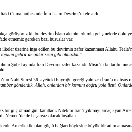
aki Cuma hutbesinde İran İslam Devrimi’ni ele aldı.
kça görüyoruz ki, bu devrim İslam alemini olumlu gelişmelerle dolu yen
fade etmemiz gereken bazı hususlar var:
bazı ilkeler üzerine inşa edilen bu devrimin zafer kazanması Allahu Teal
oplum getirir de onlar sizin gibi olmazlar.”
yılının Şubat ayında İran Devrimi zafer kazandı. Mısır’ın bu tarihi müc
ldı.
a’nın Nahl Suresi 36. ayetteki buyruğu gereği yalnızca İran’a mahsus 
amber gönderdik. Allah, onlardan bir kısmını doğru yola iletti. Onlarda
az bir güç olmadığını kanıtladı. Nitekim İran’ı yıkmayı amaçlayan Ame
adı. Yemen’de de başarısız olacak inşallah.
lkenin Amerika ile olan güçlü bağları böylesine büyük bir adım atması