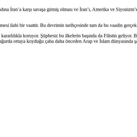
ına İran’a karşı savaşa girmiş olması ve İran’ı, Amerika ve Siyonizm’
si ilahi bir vaattir. Bu devrimin tarihçesinde tam da bu vaadin gerçekl
 kararlılıkla koruyor. Şüphesiz bu ilkelerin başında da Filistin geliyor
e bu uğurda ortaya koyduğu çaba daha önceden Arap ve İslam dünyasında