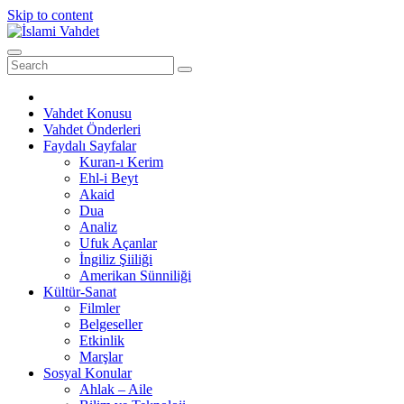
Skip to content
Vahdet Konusu
Vahdet Önderleri
Faydalı Sayfalar
Kuran-ı Kerim
Ehl-i Beyt
Akaid
Dua
Analiz
Ufuk Açanlar
İngiliz Şiiliği
Amerikan Sünniliği
Kültür-Sanat
Filmler
Belgeseller
Etkinlik
Marşlar
Sosyal Konular
Ahlak – Aile