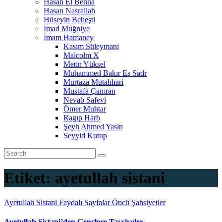
Hasan El Benna
Hasan Nasrallah
Hüseyin Beheşti
İmad Muğniye
İmam Hamaney
Kasım Süleymani
Malcolm X
Metin Yüksel
Muhammed Bakır Es Sadr
Murtaza Mutahhari
Mustafa Çamran
Nevab Safevi
Ömer Muhtar
Ragıp Harb
Şeyh Ahmed Yasin
Seyyid Kutup
Etiket:
ayetullah sistani
Ayetullah Sistani
Faydalı Sayfalar
Öncü Şahsiyetler
Ayetullah Sistani’den Gençlere Tavsiyeler