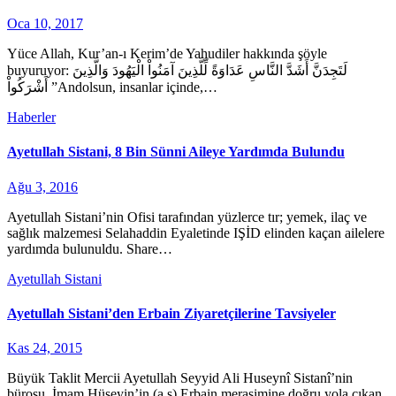
Oca 10, 2017
Yüce Allah, Kur’an-ı Kerim’de Yahudiler hakkında şöyle
buyuruyor: لَتَجِدَنَّ أَشَدَّ النَّاسِ عَدَاوَةً لِّلَّذِينَ آمَنُواْ الْيَهُودَ وَالَّذِينَ
أَشْرَكُواْ ”Andolsun, insanlar içinde,…
Haberler
Ayetullah Sistani, 8 Bin Sünni Aileye Yardımda Bulundu
Ağu 3, 2016
Ayetullah Sistani’nin Ofisi tarafından yüzlerce tır; yemek, ilaç ve
sağlık malzemesi Selahaddin Eyaletinde IŞİD elinden kaçan ailelere
yardımda bulunuldu. Share…
Ayetullah Sistani
Ayetullah Sistani’den Erbain Ziyaretçilerine Tavsiyeler
Kas 24, 2015
Büyük Taklit Mercii Ayetullah Seyyid Ali Huseynî Sistanî’nin
bürosu, İmam Hüseyin’in (a.s) Erbain merasimine doğru yola çıkan