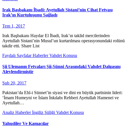
Irak Başbakanı İbadi: Ayetullah Sistani’nin Cihat Fetvası
Irak’ın Kurtuluşunu Sağladı
Tem 1, 2017
Irak Başbakanı Haydar El İbadi, Irak’ın taklid mercilerinden
Ayetullah Sistani’nin Musul’un kurtarılması operasyonundaki rolünü
takdir etti. Share List
Faydalı Sayfalar
Haberler
Vahdet Konusu
Şii Ulemanın Fetvaları Şii-Sünni Arasındaki Vahdet Dalgasını
Alevlendirmiştir
Şub 20, 2017
Pakistan’da Ehl-i Sünnet’in siyasi ve dini en büyük partisinin lideri:
‘İmam Humeyni ve İslam İnkılabı Rehberi Ayetullah Hamenei ve
Ayetullah…
Analiz
Haberler
İngiliz Şiiliği
Vahdet Konusu
Yahudiler Ve Kamacılar