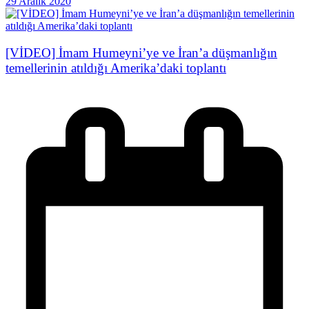
29 Aralık 2020
[VİDEO] İmam Humeyni’ye ve İran’a düşmanlığın
temellerinin atıldığı Amerika’daki toplantı