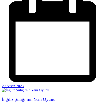
29 Nisan 2023
İngiliz Şiiliği’nin Yeni Oyunu