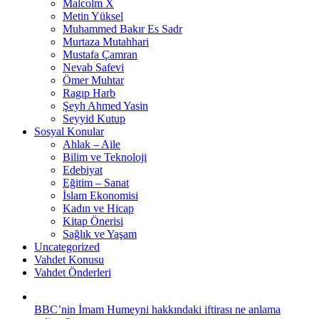
Malcolm X
Metin Yüksel
Muhammed Bakır Es Sadr
Murtaza Mutahhari
Mustafa Çamran
Nevab Safevi
Ömer Muhtar
Ragıp Harb
Şeyh Ahmed Yasin
Seyyid Kutup
Sosyal Konular
Ahlak – Aile
Bilim ve Teknoloji
Edebiyat
Eğitim – Sanat
İslam Ekonomisi
Kadın ve Hicap
Kitap Önerisi
Sağlık ve Yaşam
Uncategorized
Vahdet Konusu
Vahdet Önderleri
BBC’nin İmam Humeyni hakkındaki iftirası ne anlama