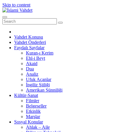
Skip to content
Vahdet Konusu
Vahdet Önderleri
Faydalı Sayfalar
Kuran-ı Kerim
Ehl-i Beyt
Akaid
Dua
Analiz
Ufuk Açanlar
İngiliz Şiiliği
Amerikan Sünniliği
Kültür-Sanat
Filmler
Belgeseller
Etkinlik
Marşlar
Sosyal Konular
Ahlak – Aile