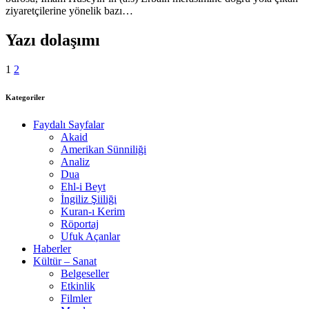
ziyaretçilerine yönelik bazı…
Yazı dolaşımı
1
2
Kategoriler
Faydalı Sayfalar
Akaid
Amerikan Sünniliği
Analiz
Dua
Ehl-i Beyt
İngiliz Şiiliği
Kuran-ı Kerim
Röportaj
Ufuk Açanlar
Haberler
Kültür – Sanat
Belgeseller
Etkinlik
Filmler