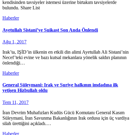
kendisinden tavsiyeler istemesi üzerine birtakım tavsiyelerde
bulundu. Share List
Haberler
Ayetullah Sistani’ye Suikast Son Anda Önlendi
Ağu 1, 2017
Irak’ta, IŞİD’in ülkenin en etkili din alimi Ayetullah Ali Sistani’nin
Necef’teki evine ve bazı kutsal mekanlara yönelik saldırı planının
önlendiği…
Haberler
General Süleymani: Irak ve Suriye halkının imdadına ilk
yetişen Hizbullah oldu
Tem 11, 2017
İran Devrim Muhafızları Kudüs Gücü Komutanı General Kasım
Süleymani, İran Savunma Bakanlığının Irak ordusu için üç vardiya
silah ürettiğini açıkladı.…
Haberler