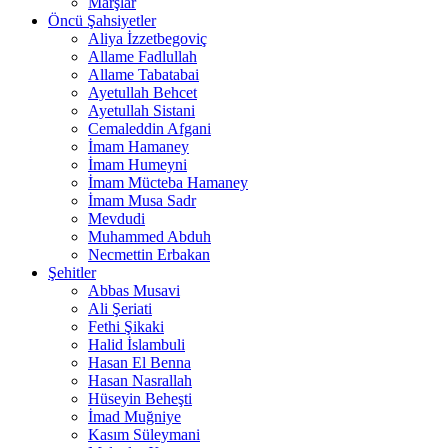
Marşlar
Öncü Şahsiyetler
Aliya İzzetbegoviç
Allame Fadlullah
Allame Tabatabai
Ayetullah Behcet
Ayetullah Sistani
Cemaleddin Afgani
İmam Hamaney
İmam Humeyni
İmam Mücteba Hamaney
İmam Musa Sadr
Mevdudi
Muhammed Abduh
Necmettin Erbakan
Şehitler
Abbas Musavi
Ali Şeriati
Fethi Şikaki
Halid İslambuli
Hasan El Benna
Hasan Nasrallah
Hüseyin Beheşti
İmad Muğniye
Kasım Süleymani