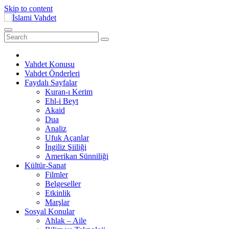
Skip to content
Vahdet Konusu
Vahdet Önderleri
Faydalı Sayfalar
Kuran-ı Kerim
Ehl-i Beyt
Akaid
Dua
Analiz
Ufuk Açanlar
İngiliz Şiiliği
Amerikan Sünniliği
Kültür-Sanat
Filmler
Belgeseller
Etkinlik
Marşlar
Sosyal Konular
Ahlak – Aile