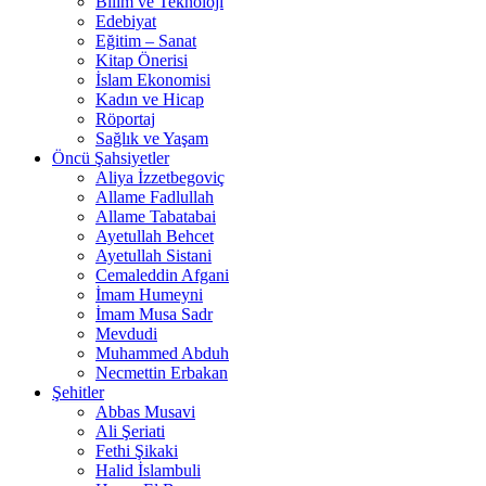
Bilim ve Teknoloji
Edebiyat
Eğitim – Sanat
Kitap Önerisi
İslam Ekonomisi
Kadın ve Hicap
Röportaj
Sağlık ve Yaşam
Öncü Şahsiyetler
Aliya İzzetbegoviç
Allame Fadlullah
Allame Tabatabai
Ayetullah Behcet
Ayetullah Sistani
Cemaleddin Afgani
İmam Humeyni
İmam Musa Sadr
Mevdudi
Muhammed Abduh
Necmettin Erbakan
Şehitler
Abbas Musavi
Ali Şeriati
Fethi Şikaki
Halid İslambuli