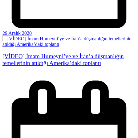
29 Aralık 2020
[VİDEO] İmam Humeyni’ye ve İran’a düşmanlığın
temellerinin atıldığı Amerika’daki toplantı