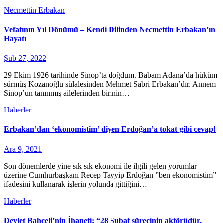
Necmettin Erbakan
Vefatının Yıl Dönümü – Kendi Dilinden Necmettin Erbakan’ın
Hayatı
Şub 27, 2022
29 Ekim 1926 tarihinde Sinop’ta doğdum. Babam Adana’da hüküm
sürmüş Kozanoğlu sülalesinden Mehmet Sabri Erbakan’dır. Annem
Sinop’un tanınmış ailelerinden birinin…
Haberler
Erbakan’dan ‘ekonomistim’ diyen Erdoğan’a tokat gibi cevap!
Ara 9, 2021
Son dönemlerde yine sık sık ekonomi ile ilgili gelen yorumlar
üzerine Cumhurbaşkanı Recep Tayyip Erdoğan ”ben ekonomistim”
ifadesini kullanarak işlerin yolunda gittiğini…
Haberler
Devlet Bahçeli’nin İhaneti: “28 Şubat sürecinin aktörüdür,