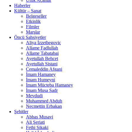
Ufuk Açanlar
Haberler
Kültür – Sanat
Belgeseller
Etkinlik
Filmler
Marşlar
Öncü Şahsiyetler
Aliya İzzetbegoviç
Allame Fadlullah
Allame Tabatabai
Ayetullah Behcet
Ayetullah Sistani
Cemaleddin Afgani
İmam Hamaney
İmam Humeyni
İmam Mücteba Hamaney
İmam Musa Sadr
Mevdudi
Muhammed Abduh
Necmettin Erbakan
Şehitler
Abbas Musavi
Ali Şeriati
Fethi Şikaki