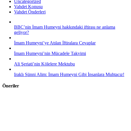
Uncategorized
Vahdet Konusu
Vahdet Önderleri
BBC’nin İmam Humeyni hakkındaki iftirası ne anlama
geliyor?
İmam Humeyni’ye Atılan İftiralara Cevaplar
İmam Humeyni’nin Mücadele Takvimi
Ali Şeriati’nin Kölelere Mektubu
Iraklı Sünni Alim: İmam Humeyni Gibi İnsanlara Muhtacız!
Öneriler