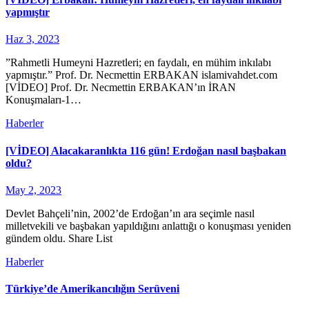
yapmıştır
Haz 3, 2023
”Rahmetli Humeyni Hazretleri; en faydalı, en mühim inkılabı
yapmıştır.” Prof. Dr. Necmettin ERBAKAN islamivahdet.com
[VİDEO] Prof. Dr. Necmettin ERBAKAN’ın İRAN
Konuşmaları-1…
Haberler
[VİDEO] Alacakaranlıkta 116 gün! Erdoğan nasıl başbakan
oldu?
May 2, 2023
Devlet Bahçeli’nin, 2002’de Erdoğan’ın ara seçimle nasıl
milletvekili ve başbakan yapıldığını anlattığı o konuşması yeniden
gündem oldu. Share List
Haberler
Türkiye’de Amerikancılığın Serüveni