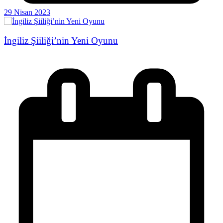
29 Nisan 2023
İngiliz Şiiliği’nin Yeni Oyunu