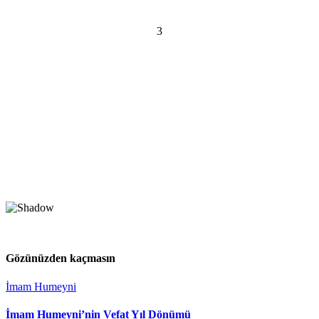
3
Gözünüzden kaçmasın
İmam Humeyni
İmam Humeyni’nin Vefat Yıl Dönümü