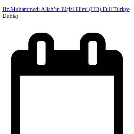
Hz.Muhammed: Allah’ın Elçisi Filmi (HD) Full Türkçe
Dublaj