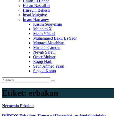
Hasan El Benna
Hasan Nasrallah
Hüseyin Beheşti
İmad Muğniye
İmam Hamaney
Kasım Süleymani
Malcolm X
Metin Yüksel
Muhammed Bakır Es Sadr
Murtaza Mutahhari
Mustafa Çamran
Nevab Safevi
Ömer Muhtar
Ragıp Harb
Şeyh Ahmed Yasin
Seyyid Kutup
Etiket:
erbakan
Necmettin Erbakan
[VİDEO] Erbakan: Humeyni Hazretleri, en faydalı inkılabı