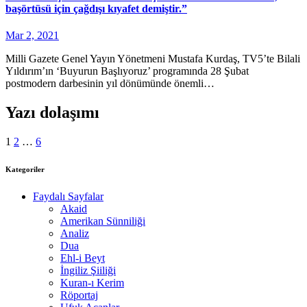
başörtüsü için çağdışı kıyafet demiştir.”
Mar 2, 2021
Milli Gazete Genel Yayın Yönetmeni Mustafa Kurdaş, TV5’te Bilali
Yıldırım’ın ‘Buyurun Başlıyoruz’ programında 28 Şubat
postmodern darbesinin yıl dönümünde önemli…
Yazı dolaşımı
1
2
…
6
Kategoriler
Faydalı Sayfalar
Akaid
Amerikan Sünniliği
Analiz
Dua
Ehl-i Beyt
İngiliz Şiiliği
Kuran-ı Kerim
Röportaj