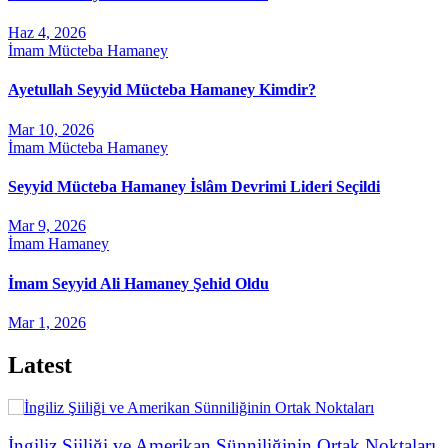
Haz 4, 2026
İmam Mücteba Hamaney
Ayetullah Seyyid Mücteba Hamaney Kimdir?
Mar 10, 2026
İmam Mücteba Hamaney
Seyyid Mücteba Hamaney İslâm Devrimi Lideri Seçildi
Mar 9, 2026
İmam Hamaney
İmam Seyyid Ali Hamaney Şehid Oldu
Mar 1, 2026
Latest
İngiliz Şiiliği ve Amerikan Sünniliğinin Ortak Noktaları