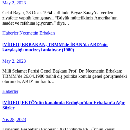
May 2, 2023
Celal Bayar, 28 Ocak 1954 tarihinde Beyaz Saray’da verilen
ziyafette yaptığı konuşmayı, “Büyük müttefikimiz Amerika’nın
saadet ve refahına içiyorum.” diye…
Haberler
Necmettin Erbakan
[VİDEO] ERBAKAN, TBMM’de İRAN’da ABD’nin
karşılaştığı mucizeyi anlatıyor (1980)
May 2, 2023
Milli Selamet Partisi Genel Başkanı Prof. Dr. Necmettin Erbakan;
TBMM’de 26.04.1980 tarihli dış politika konulu genel görüşmedeki
oturumda, ABD‘nin İranlı…
Haberler
[VİDEO] FETÖ’nün kanalında Erdoğan’dan Erbakan’a Ağır
Sözler
Nis 28, 2023
Dönemin Başbakanı Erdoğan; 2007 yılında FETÖ’nün kanalı