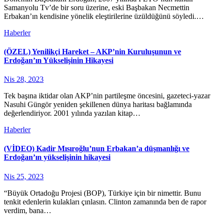
Samanyolu Tv’de bir soru üzerine, eski Başbakan Necmettin
Erbakan’ın kendisine yönelik eleştirilerine üzüldüğünü söyledi.…
Haberler
(ÖZEL) Yenilikçi Hareket – AKP’nin Kuruluşunun ve
Erdoğan’ın Yükselişinin Hikayesi
Nis 28, 2023
Tek başına iktidar olan AKP’nin partileşme öncesini, gazeteci-yazar
Nasuhi Güngör yeniden şekillenen dünya haritası bağlamında
değerlendiriyor. 2001 yılında yazılan kitap…
Haberler
(VİDEO) Kadir Mısıroğlu’nun Erbakan’a düşmanlığı ve
Erdoğan’ın yükselişinin hikayesi
Nis 25, 2023
“Büyük Ortadoğu Projesi (BOP), Türkiye için bir nimettir. Bunu
tenkit edenlerin kulakları çınlasın. Clinton zamanında ben de rapor
verdim, bana…