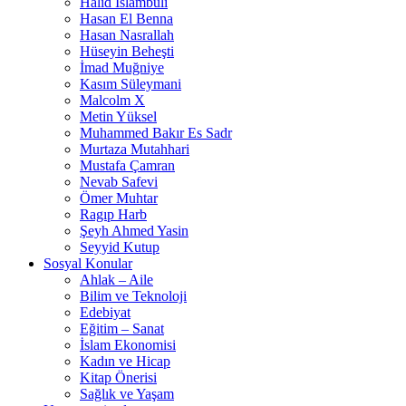
Halid İslambuli
Hasan El Benna
Hasan Nasrallah
Hüseyin Beheşti
İmad Muğniye
Kasım Süleymani
Malcolm X
Metin Yüksel
Muhammed Bakır Es Sadr
Murtaza Mutahhari
Mustafa Çamran
Nevab Safevi
Ömer Muhtar
Ragıp Harb
Şeyh Ahmed Yasin
Seyyid Kutup
Sosyal Konular
Ahlak – Aile
Bilim ve Teknoloji
Edebiyat
Eğitim – Sanat
İslam Ekonomisi
Kadın ve Hicap
Kitap Önerisi
Sağlık ve Yaşam